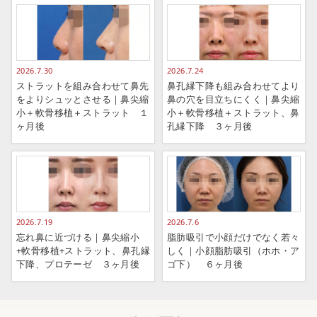
2026.7.30
2026.7.24
ストラットを組み合わせて鼻先
鼻孔縁下降も組み合わせてより
をよりシュッとさせる｜鼻尖縮
鼻の穴を目立ちにくく｜鼻尖縮
小＋軟骨移植＋ストラット １
小＋軟骨移植＋ストラット、鼻
ヶ月後
孔縁下降 ３ヶ月後
2026.7.19
2026.7.6
忘れ鼻に近づける｜鼻尖縮小
脂肪吸引で小顔だけでなく若々
+軟骨移植+ストラット、鼻孔縁
しく｜小顔脂肪吸引（ホホ・ア
下降、プロテーゼ ３ヶ月後
ゴ下） ６ヶ月後