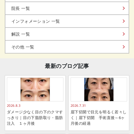
院長 一覧
インフォメーション 一覧
解説 一覧
その他 一覧
最新のブログ記事
2026.8.3
2026.7.31
ダメージ少なく目の下のクマす
眉下切開で目元を明るく若々し
っきり｜目の下脂肪取り・脂肪
く｜眉下切開 手術直後～6ヶ
注入 １ヶ月後
月後の経過