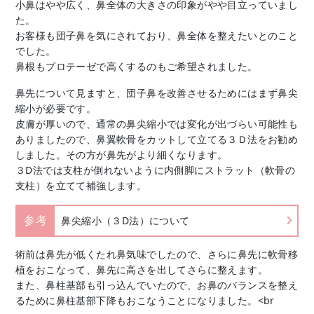
小鼻はやや広く、鼻全体の大きさの印象がやや目立っていまし
た。
お客様も団子鼻を気にされており、鼻全体を整えたいとのこと
でした。
鼻根もプロテーゼで高くするのもご希望されました。
鼻先について見ますと、団子鼻を改善させるためにはまず鼻尖
縮小が必要です。
皮膚が厚いので、通常の鼻尖縮小では変化が出づらい可能性も
ありましたので、鼻翼軟骨をカットして立てる３Ｄ法をお勧め
しました。その方が鼻先がより細くなります。
３D法では支柱が倒れないように内側脚にストラット（軟骨の
支柱）を立てて補強します。
参考
鼻尖縮小（３D法）について
術前は鼻先が低くたれ鼻気味でしたので、さらに鼻先に軟骨移
植をおこなって、鼻先に高さを出してさらに整えます。
また、鼻柱基部も引っ込んでいたので、お鼻のバランスを整え
るために鼻柱基部下降もおこなうことになりました。<br