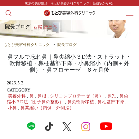
東京の美容整形・もとび美容外科クリニック｜新宿駅から4分
院長ブログ
西尾 謙三郎
もとび美容外科クリニック
>
院長ブログ
鼻フルで忘れ鼻｜鼻尖縮小３D法・ストラット・
軟骨移植・鼻柱基部下降・小鼻縮小（内側＋外
側）・鼻プロテーゼ ６ヶ月後
2026.5.2
CATEGORY
美容外科
,
鼻
,
鼻根
,
シリコンプロテーゼ（鼻）
,
鼻先
,
鼻尖
縮小３D法（団子鼻の整形）
,
鼻尖軟骨移植
,
鼻柱基部下降
,
小鼻
,
鼻翼縮小（内側＋外側法）