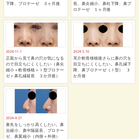
下降、プロテーゼ ３ヶ月後
長、鼻尖縮小、鼻柱下降、鼻プ
ロテーゼ １ヶ月後
2024.11.1
2024.5.10
正面から見て鼻の穴が気になる
耳介軟骨移植後さらに鼻の穴を
ので目立ちにくくしたい（鼻尖
目立ちにくくしたい。鼻孔縁下
縮小＋軟骨移植＋Ｉ型プロテー
降、鼻プロテーゼ（Ｉ型） 3
ゼ＋鼻孔縁延長 ３か月後）
か月後
2024.4.27
鼻先をしっかり高くしたい。鼻
尖縮小、鼻中隔延長、プロテー
ゼ、鼻翼縮小（内側＋外側）