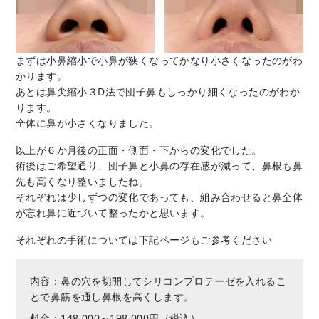
まずは小鼻縮小で小鼻が狭くなってかなり小さくなったのがわ
かります。
あとは鼻尖縮小３D法で団子鼻もしっかり細くなったのがわか
ります。
全体に鼻が小さくなりました。
以上が６か月後の正面・側面・下からの変化でした。
術後はご希望通り、団子鼻と小鼻の存在感が減って、鼻根も鼻
先も高くなり整いましたね。
それぞれは少しずつの変化であっても、組み合わせると鼻全体
が忘れ鼻に近づいて整ったかと思います。
それぞれの手術については下記ページもご参考ください
内容：鼻の穴を切開してシリコンプロテーゼを入れるこ
とで鼻筋を通し鼻根を高くします。
料金：148,000～198,000円（税込）