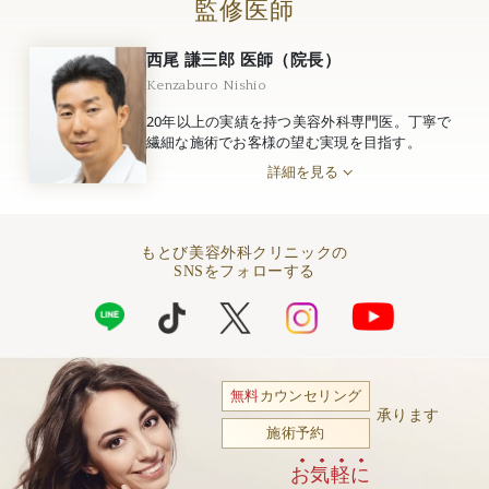
監修医師
西尾 謙三郎 医師（院長）
Kenzaburo Nishio
20年以上の実績を持つ美容外科専門医。丁寧で
繊細な施術でお客様の望む実現を目指す。
詳細を見る
もとび美容外科クリニックの
SNSをフォローする
無料
カウンセリング
承ります
施術予約
お気軽に