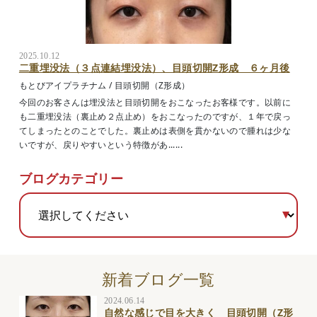
2025.10.12
二重埋没法（３点連結埋没法）、目頭切開Z形成 ６ヶ月後
もとびアイプラチナム
/
目頭切開（Z形成）
今回のお客さんは埋没法と目頭切開をおこなったお客様です。以前に
も二重埋没法（裏止め２点止め）をおこなったのですが、１年で戻っ
てしまったとのことでした。裏止めは表側を貫かないので腫れは少な
いですが、戻りやすいという特徴があ......
ブログカテゴリー
新着ブログ一覧
2024.06.14
自然な感じで目を大きく 目頭切開（Z形