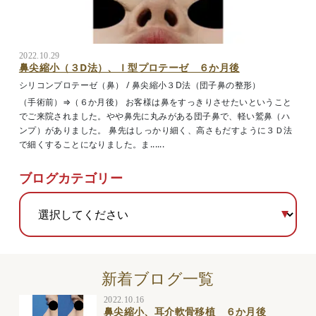
2022.10.29
鼻尖縮小（３D法）、Ｉ型プロテーゼ ６か月後
シリコンプロテーゼ（鼻）
/
鼻尖縮小３D法（団子鼻の整形）
（手術前）⇒（６か月後） お客様は鼻をすっきりさせたいということ
でご来院されました。やや鼻先に丸みがある団子鼻で、軽い鷲鼻（ハ
ンプ）がありました。 鼻先はしっかり細く、高さもだすように３Ｄ法
で細くすることになりました。ま......
ブログカテゴリー
新着ブログ一覧
2022.10.16
鼻尖縮小、耳介軟骨移植 ６か月後