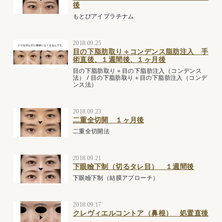
後
もとびアイプラチナム
2018.09.25
目の下脂肪取り＋コンデンス脂肪注入 手
術直後、１週間後、１ヶ月後
目の下脂肪取り＋目の下脂肪注入（コンデンス
法）
/
目の下脂肪取り＋目の下脂肪注入（コンデ
ンス法）
2018.09.23
二重全切開 １ヶ月後
二重全切開法
2018.09.21
下眼瞼下制（切るタレ目） １週間後
下眼瞼下制（結膜アプローチ）
2018.09.17
クレヴィエルコントア（鼻根） 処置直後