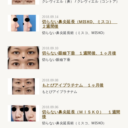
クレヴィエル（鼻）
/
クレヴィエル（コントア）
2018.09.14
切らない鼻尖延長（MISKO、ミスコ）
２週間後
切らない鼻尖延長術（ミスコ、MISKO）
2018.09.10
切らない眼瞼下垂 １週間後、１ヶ月後
切らない眼瞼下垂
2018.09.08
もとびアイプラチナム １ヶ月後
もとびアイプラチナム
2018.09.06
切らない鼻尖延長（ＭＩＳＫＯ） １週間
後
切らない鼻尖延長術（ミスコ、MISKO）