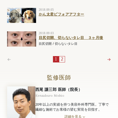
2018.09.05
かん太君ビフォアアフター
2018.09.03
目尻切開、切らないタレ目 ３ヶ月後
目尻切開
/
切らないタレ目
←
→
1
2
監修医師
西尾 謙三郎 医師（院長）
Kenzaburo Nishio
20年以上の実績を持つ美容外科専門医。丁寧で
繊細な施術でお客様の望む実現を目指す。
詳細を見る