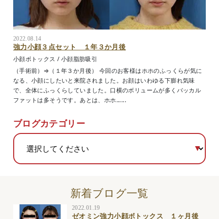
2022.08.14
強力小顔３点セット １年３か月後
小顔ボトックス
/
小顔脂肪吸引
（手術前）⇒（１年３か月後） 今回のお客様はホホのふっくらが気に
なる、小顔にしたいと来院されました。お顔はいわゆる下膨れ気味
で、全体にふっくらしていました。口横のボリュームが多くバッカル
ファットは多そうです。あとは、ホホ......
ブログカテゴリー
新着ブログ一覧
2022.01.19
ゼオミン強力小顔ボトックス １ヶ月後