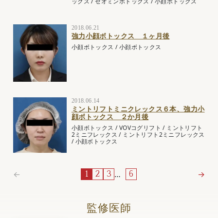
ックス
/
ゼオミンボトックス
/
小顔ボトックス
2018.06.21
強力小顔ボトックス １ヶ月後
小顔ボトックス
/
小顔ボトックス
2018.06.14
ミントリフトミニクレックス６本、強力小
顔ボトックス ２か月後
小顔ボトックス
/
VOVコグリフト
/
ミントリフト
2ミニフレックス
/
ミントリフト2ミニフレックス
/
小顔ボトックス
←
…
→
1
2
3
6
監修医師