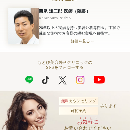
西尾 謙三郎 医師（院長）
Kenzaburo Nishio
20年以上の実績を持つ美容外科専門医。丁寧で
繊細な施術でお客様の望む実現を目指す。
詳細を見る
もとび美容外科クリニックの
SNSをフォローする
無料
カウンセリング
承ります
施術予約
お気軽に
お問い合わせください