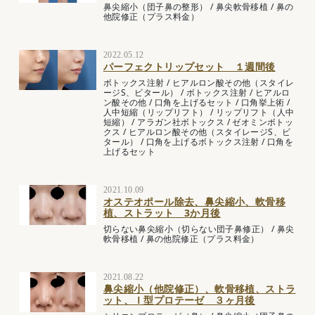
鼻尖縮小（団子鼻の整形）
/
鼻尖軟骨移植
/
鼻の
他院修正（プラス料金）
2022.05.12
パーフェクトリップセット １週間後
ボトックス注射
/
ヒアルロン酸その他（スタイレ
ージS、ビタール）
/
ボトックス注射
/
ヒアルロ
ン酸その他
/
口角を上げるセット
/
口角挙上術
/
人中短縮（リップリフト）
/
リップリフト（人中
短縮）
/
アラガン社ボトックス
/
ゼオミンボトッ
クス
/
ヒアルロン酸その他（スタイレージS、ビ
タール）
/
口角を上げるボトックス注射
/
口角を
上げるセット
2021.10.09
オステオポール除去、鼻尖縮小、軟骨移
植、ストラット 3か月後
切らない鼻尖縮小（切らない団子鼻修正）
/
鼻尖
軟骨移植
/
鼻の他院修正（プラス料金）
2021.08.22
鼻尖縮小（他院修正）、軟骨移植、ストラ
ット、Ｉ型プロテーゼ ３ヶ月後