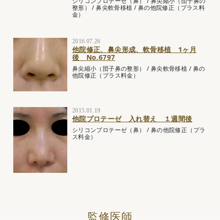
シリコンプロテーゼ（鼻）
/
鼻尖縮小（団子鼻の
整形）
/
鼻尖軟骨移植
/
鼻の他院修正（プラス料
金）
2016.07.26
他院修正、鼻尖形成、軟骨移植 1ヶ月
後 No.6797
鼻尖縮小（団子鼻の整形）
/
鼻尖軟骨移植
/
鼻の
他院修正（プラス料金）
2015.01.19
他院プロテーゼ 入れ替え １週間後
シリコンプロテーゼ（鼻）
/
鼻の他院修正（プラ
ス料金）
監修医師