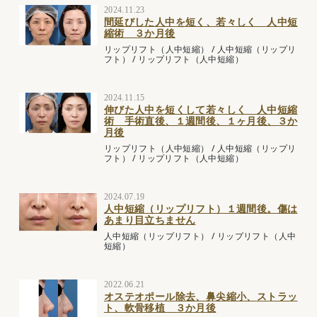
2024.11.23
間延びした人中を短く、若々しく 人中短
縮術 ３か月後
リップリフト（人中短縮）
/
人中短縮（リップリ
フト）
/
リップリフト（人中短縮）
2024.11.15
伸びた人中を短くして若々しく 人中短縮
術 手術直後、１週間後、１ヶ月後、３か
月後
リップリフト（人中短縮）
/
人中短縮（リップリ
フト）
/
リップリフト（人中短縮）
2024.07.19
人中短縮（リップリフト）１週間後。傷は
あまり目立ちません
人中短縮（リップリフト）
/
リップリフト（人中
短縮）
2022.06.21
オステオポール除去、鼻尖縮小、ストラッ
ト、軟骨移植 ３か月後