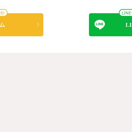
0秒
LI
ム
L