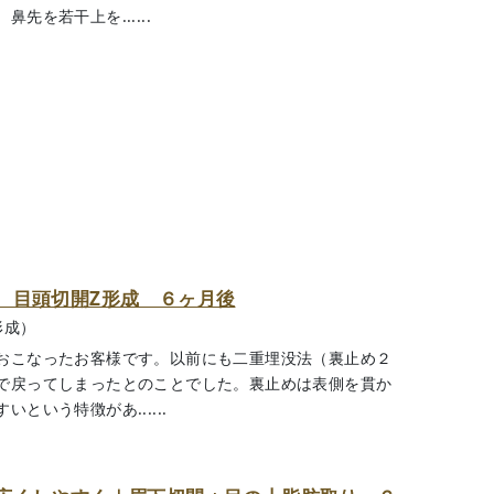
を若干上を......
、目頭切開Z形成 ６ヶ月後
形成）
おこなったお客様です。以前にも二重埋没法（裏止め２
で戻ってしまったとのことでした。裏止めは表側を貫か
という特徴があ......