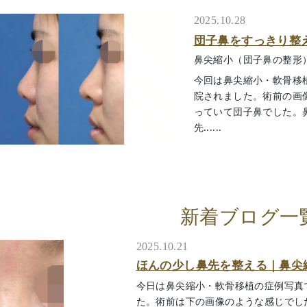
2025.10.28
団子鼻をすっきり整
鼻尖縮小（団子鼻の整形
今回は鼻尖縮小・軟骨移
院されました。術前の画
っていて団子鼻でした。
先......
新着ブログ一
2025.10.21
ほんの少し鼻先を整える｜鼻尖
今日は鼻尖縮小・軟骨移植の症例写真
た。術前は下の画像のような感じでし