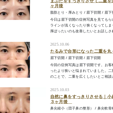
まぶたをすっきりさせて二重を
ヶ月後
脂肪とり・厚みとり
/
眉下切開
/
眉下
今日は眉下切開の症例写真を見てもら
ラインが浅くなったり狭くなってしま
厚ぼったいのも改善したいとお話しされま
2025.10.06
たるみで台形になった二重を丸
眉下切開
/
眉下切開
/
眉下切開
今回の症例写真は眉下切開です。お客
ったより狭いと悩まれていました。二
のことで、二重を広くしたいとご相談され
2025.10.03
自然に鼻をすっきりさせる｜
３ヶ月後
鼻尖縮小（団子鼻の整形）
/
鼻尖軟骨