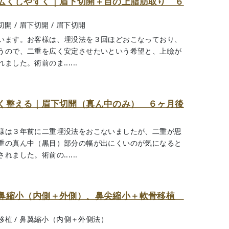
広くしやすく｜眉下切開＋目の上脂肪取り ６
切開
/
眉下切開
/
眉下切開
います。お客様は、埋没法を３回ほどおこなっており、
うので、二重を広く安定させたいという希望と、上瞼が
した。術前のま......
く整える｜眉下切開（真ん中のみ） ６ヶ月後
様は３年前に二重埋没法をおこないましたが、二重が思
重の真ん中（黒目）部分の幅が出にくいのが気になると
ました。術前の......
小鼻縮小（内側＋外側）、鼻尖縮小＋軟骨移植
移植
/
鼻翼縮小（内側＋外側法）