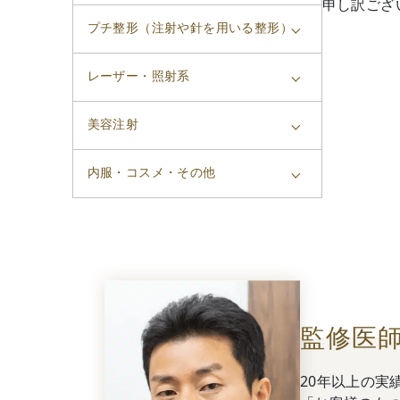
申し訳ござ
プチ整形（注射や針を用いる整形）
レーザー・照射系
美容注射
内服・コスメ・その他
監修医
20年以上の実