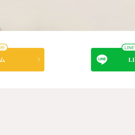
0秒
LI
ム
L