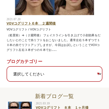
2021.07.20
VOVコグリフト６本 ２週間後
VOVコグリフト
/
VOVコグリフト
（処置前）⇒（２週間後） フェイスラインを引き上げて小顔効果をだ
したいとのことで糸リフトをおこないました。通常左右５本ずつで１
０本の糸でリフトアップしますが、今回はお試しということでVOVコ
グリフト左右３本ずつの６本でお......
ブログカテゴリー
新着ブログ一覧
2021.03.19
VOVコグリフト ８本 １ヶ月後