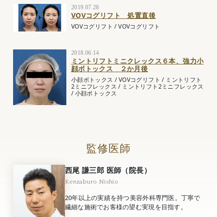
2019.07.28
VOVコグリフト 処置直後
VOVコグリフト
/
VOVコグリフト
2018.06.14
ミントリフトミニクレックス６本、強力小
顔ボトックス ２か月後
小顔ボトックス
/
VOVコグリフト
/
ミントリフト
2ミニフレックス
/
ミントリフト2ミニフレックス
/
小顔ボトックス
監修医師
西尾 謙三郎 医師（院長）
Kenzaburo Nishio
20年以上の実績を持つ美容外科専門医。丁寧で
繊細な施術でお客様の望む実現を目指す。