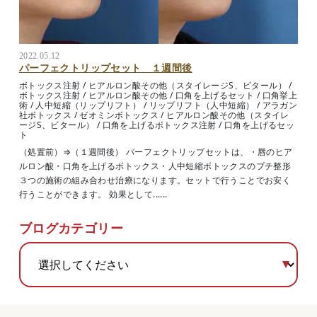
2022.05.12
パーフェクトリップセット １週間後
ボトックス注射
/
ヒアルロン酸その他（スタイレージS、ビタール）
/
ボトックス注射
/
ヒアルロン酸その他
/
口角を上げるセット
/
口角挙上
術
/
人中短縮（リップリフト）
/
リップリフト（人中短縮）
/
アラガン
社ボトックス
/
ゼオミンボトックス
/
ヒアルロン酸その他（スタイレ
ージS、ビタール）
/
口角を上げるボトックス注射
/
口角を上げるセッ
ト
（処置前）⇒（１週間後） パーフェクトリップセットは、・唇のヒア
ルロン酸・口角を上げるボトックス・人中短縮ボトックスのプチ整形
３つの施術の組み合わせ治療になります。セットで行うことでお安く
行うことができます。 効果として......
ブログカテゴリー