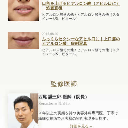
口角を上げるヒアルロン酸（アヒル口に）
処置直後
ヒアルロン酸その他
/
ヒアルロン酸その他（スタ
イレージS、ビタール）
2015.08.02
ふっくらセクシーなアヒル口に｜上口唇の
ヒアルロン酸 症例写真
ヒアルロン酸その他
/
ヒアルロン酸その他（スタ
イレージS、ビタール）
監修医師
西尾 謙三郎 医師（院長）
Kenzaburo Nishio
20年以上の実績を持つ美容外科専門医。丁寧で
繊細な施術でお客様の望む実現を目指す。
詳細を見る