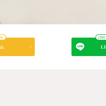
0秒
LI
ム
L