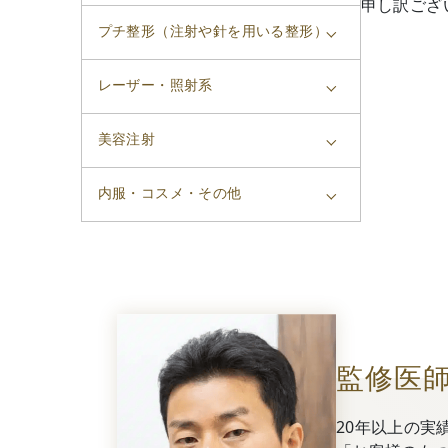
申し訳ござ
プチ整形（注射や針を用いる整形）
レーザー・照射系
美容注射
内服・コスメ・その他
監修医
20年以上の実