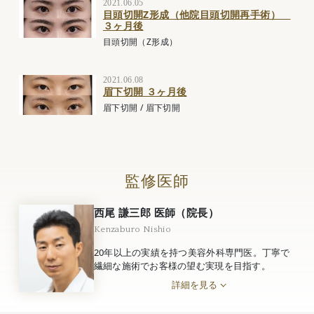
2021.06.05
目頭切開Z形成（他院目頭切開再手術）
３ヶ月後
目頭切開（Z形成）
2021.06.08
眉下切開 ３ヶ月後
眉下切開
/
眉下切開
監修医師
西尾 謙三郎 医師（院長）
Kenzaburo Nishio
20年以上の実績を持つ美容外科専門医。丁寧で
繊細な施術でお客様の望む実現を目指す。
詳細を見る