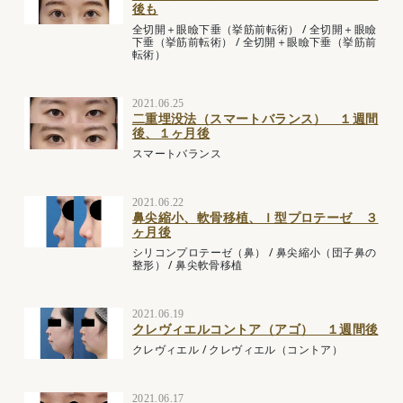
後も
全切開＋眼瞼下垂（挙筋前転術）
/
全切開＋眼瞼
下垂（挙筋前転術）
/
全切開＋眼瞼下垂（挙筋前
転術）
2021.06.25
二重埋没法（スマートバランス） １週間
後、１ヶ月後
スマートバランス
2021.06.22
鼻尖縮小、軟骨移植、Ｉ型プロテーゼ ３
ヶ月後
シリコンプロテーゼ（鼻）
/
鼻尖縮小（団子鼻の
整形）
/
鼻尖軟骨移植
2021.06.19
クレヴィエルコントア（アゴ） １週間後
クレヴィエル
/
クレヴィエル（コントア）
2021.06.17