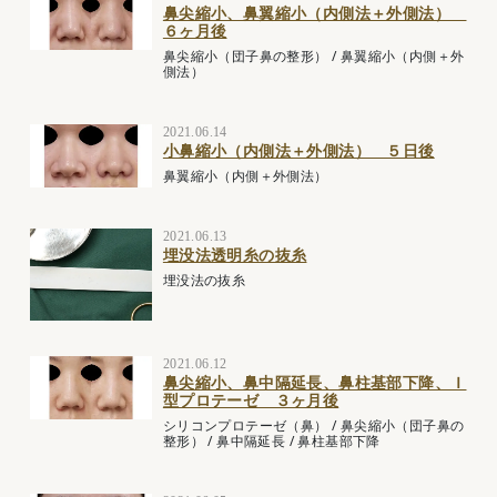
鼻尖縮小、鼻翼縮小（内側法＋外側法）
６ヶ月後
鼻尖縮小（団子鼻の整形）
/
鼻翼縮小（内側＋外
側法）
2021.06.14
小鼻縮小（内側法＋外側法） ５日後
鼻翼縮小（内側＋外側法）
2021.06.13
埋没法透明糸の抜糸
埋没法の抜糸
2021.06.12
鼻尖縮小、鼻中隔延長、鼻柱基部下降、Ｉ
型プロテーゼ ３ヶ月後
シリコンプロテーゼ（鼻）
/
鼻尖縮小（団子鼻の
整形）
/
鼻中隔延長
/
鼻柱基部下降