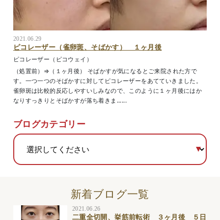
2021.06.29
ピコレーザー（雀卵斑、そばかす） １ヶ月後
ピコレーザー（ピコウェイ）
（処置前）⇒（１ヶ月後） そばかすが気になるとご来院された方で
す。一つ一つのそばかすに対してピコレーザーをあてていきました。
雀卵斑は比較的反応しやすいしみなので、このように１ヶ月後にはか
なりすっきりとそばかすが落ち着きま......
ブログカテゴリー
新着ブログ一覧
2021.06.26
二重全切開、挙筋前転術 ３ヶ月後 ５日