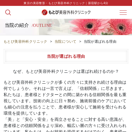
東京の美容整形・もとび美容外科クリニック｜新宿駅から4分
当院の紹介
/OUTLINE
もとび美容外科クリニック
>
当院について
>
当院が選ばれる理由
当院が選ばれる理由
なぜ、もとび美容外科クリニックは選ばれ続けるのか？
もとび美容外科クリニックが多くの方々に支持され続ける理由は
何でしょうか。それは一言で言えば、「信頼関係」に尽きます。
私たちは、患者様とドクターとの間に築かれる信頼関係を最も重
視しています。技術の向上に日々努め、施術前後のケアにおいて
も細心の注意を払うことで、患者様が安心して施術を受けられる
環境を提供しています。
「美」と「安心・安全」を両立させることに対する高い意識が、
患者様との信頼関係をより深め、幅広い層の方々に受け入れられ
ています。私たちは、ただ技術を提供するだけでなく、患者様一