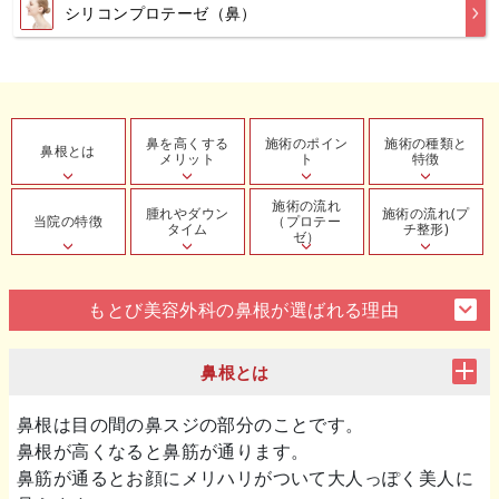
シリコンプロテーゼ（鼻）
鼻を高くする
施術のポイン
施術の種類と
鼻根とは
メリット
ト
特徴
施術の流れ
腫れやダウン
施術の流れ(プ
当院の特徴
（プロテー
タイム
チ整形)
ゼ）
もとび美容外科の鼻根が選ばれる理由
鼻根とは
鼻根は目の間の鼻スジの部分のことです。
鼻根が高くなると鼻筋が通ります。
鼻筋が通るとお顔にメリハリがついて大人っぽく美人に