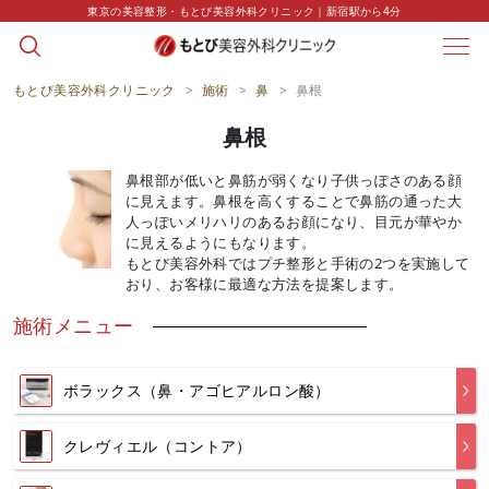
string(0) ""
東京の美容整形・もとび美容外科クリニック｜新宿駅から4分
もとび美容外科クリニック
>
施術
>
鼻
>
鼻根
鼻根
鼻根部が低いと鼻筋が弱くなり子供っぽさのある顔
に見えます。鼻根を高くすることで鼻筋の通った大
人っぽいメリハリのあるお顔になり、目元が華やか
に見えるようにもなります。
もとび美容外科ではプチ整形と手術の2つを実施して
おり、お客様に最適な方法を提案します。
施術メニュー
ボラックス（鼻・アゴヒアルロン酸）
クレヴィエル（コントア）