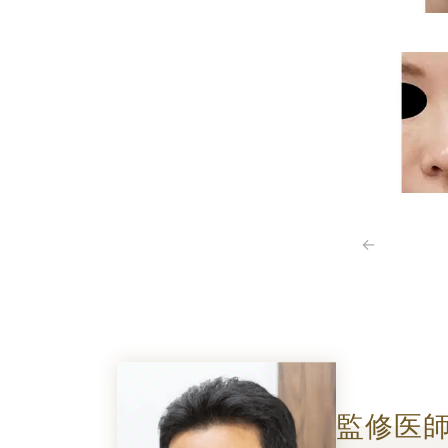
←
監修医