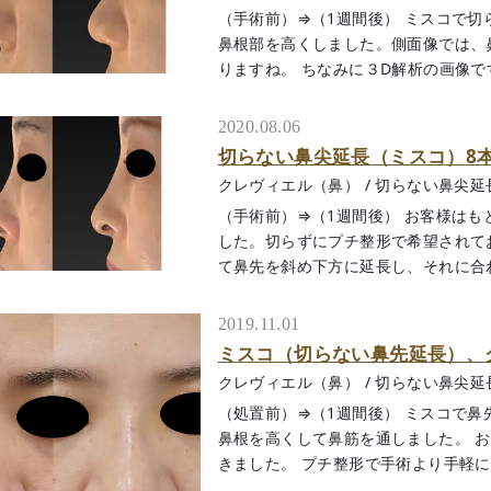
（手術前）⇒（1週間後） ミスコで
鼻根部を高くしました。側面像では、
りますね。 ちなみに３D解析の画像です。 
2020.08.06
切らない鼻尖延長（ミスコ）8
クレヴィエル（鼻）
/
切らない鼻尖延
（手術前）⇒（1週間後） お客様は
した。切らずにプチ整形で希望されて
て鼻先を斜め下方に延長し、それに合わせて
2019.11.01
ミスコ（切らない鼻先延長）、
クレヴィエル（鼻）
/
切らない鼻尖延
（処置前）⇒（1週間後） ミスコで
鼻根を高くして鼻筋を通しました。 お
きました。 プチ整形で手術より手軽にお鼻