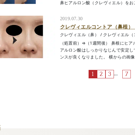
鼻ヒアルロン酸（クレヴィエル）をおこない
2019.07.30
クレヴィエルコントア（鼻根）
クレヴィエル（鼻）
/
クレヴィエル（
（処置前）⇒（1週間後） 鼻根にヒア
アルロン酸はしっかりなじんで安定し
ンスが良くなりました。 横からの画像でも
…
1
2
3
7
師