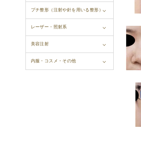
プチ整形（注射や針を用いる整形）
レーザー・照射系
美容注射
内服・コスメ・その他