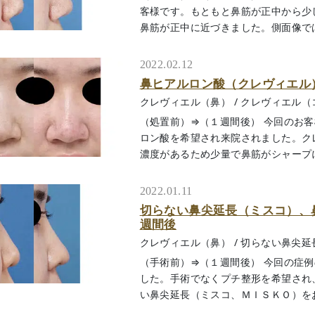
客様です。もともと鼻筋が正中から少
鼻筋が正中に近づきました。側面像では鼻背
2022.02.12
鼻ヒアルロン酸（クレヴィエル
クレヴィエル（鼻）
/
クレヴィエル（
（処置前）⇒（１週間後） 今回のお
ロン酸を希望され来院されました。ク
濃度があるため少量で鼻筋がシャープに出や
2022.01.11
切らない鼻尖延長（ミスコ）、
週間後
クレヴィエル（鼻）
/
切らない鼻尖延
（手術前）⇒（１週間後） 今回の症
した。手術でなくプチ整形を希望され
い鼻尖延長（ミスコ、ＭＩＳＫＯ）をおこな