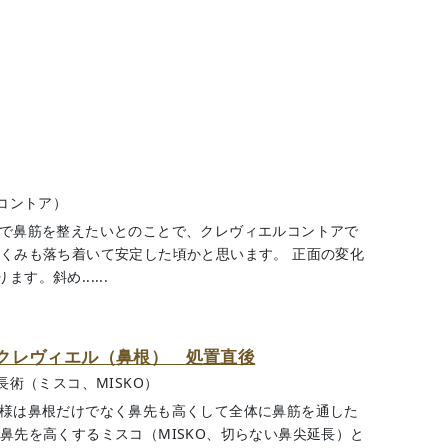
コントア）
じで鼻筋を整えたいとのことで、クレヴィエルコントアで
むくみも落ち着いて安定した頃かと思います。 正面の変化
。斜め......
クレヴィエル（鼻根） 処置直後
長術（ミスコ、MISKO）
客様は鼻根だけでなく鼻先も高くして全体に鼻筋を通した
鼻先を高くするミスコ（MISKO、切らない鼻尖延長）と