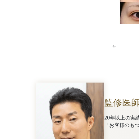
←
監修医
20年以上の実
「お客様のも