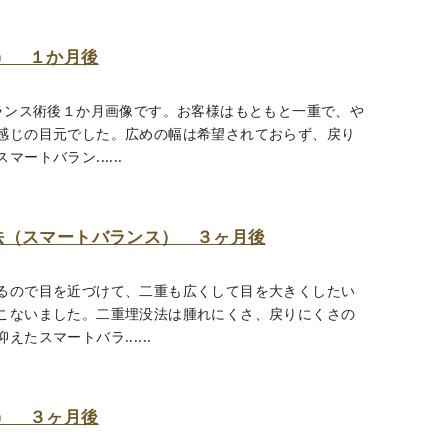
） １か月後
バランス術後１か月画像です。お客様はもともと一重で、や
感じの目元でした。広めの幅は希望されておらず、戻り
トバラン......
法（スマートバランス） ３ヶ月後
）
るので目を近づけて、二重も広くして目を大きくしたい
こないました。二重埋没法は腫れにくさ、戻りにくさの
たスマートバラ......
） ３ヶ月後