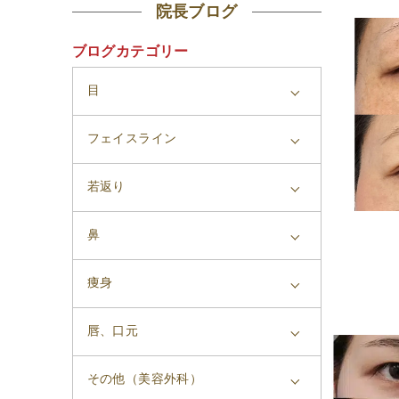
院長ブログ
ブログカテゴリー
目
フェイスライン
若返り
鼻
痩身
唇、口元
その他（美容外科）