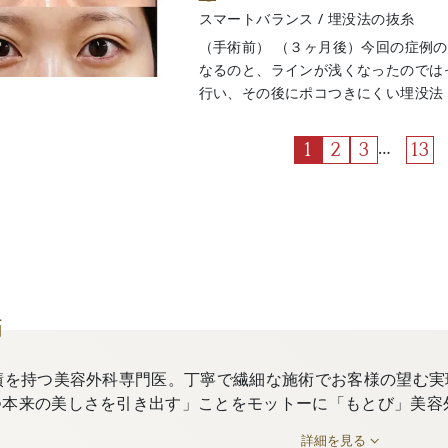
スマートバランス
/
埋没法の抜糸
（手術前） （３ヶ月後）今回の症例
なるのと、ラインが浅くなったのでは
行い、その後にポコつきにくい埋没法（スマ
…
1
2
3
13
師
績を持つ美容外科専門医。丁寧で繊細な施術でお客様の望む実
つ本来の美しさを引き出す」ことをモットーに「もとび」美容
詳細を見る