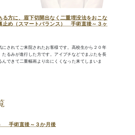
ある方に、眉下切開出なく二重埋没法をおこな
裏止め（スマートバランス） 手術直後～３ヶ
気にされてご来院されたお客様です。高校生から２０年
、たるみが進行した方です。アイプチなどでまぶたを長
るんできて二重幅画より出にくくなった来てしまいま
覧
） 手術直後～３か月後