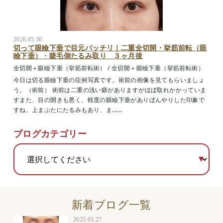
2026.05.30
切って眼瞼下垂で目元パッチリ｜二重全切開・挙筋前転（眼
瞼下垂）・睫毛側たるみ取り ３ヶ月後
全切開＋眼瞼下垂（挙筋前転術）
/
全切開＋眼瞼下垂（挙筋前転術）
今日は切る眼瞼下垂の症例写真です。術前の画像を見てもらいましょ
う。（術前） 術前は二重の浅い癖がありますがほぼ取れかかっていま
すまた、目の開きも悪く、軽度の眼瞼下垂がありぼんやりした印象で
すね。上まぶたにたるみもあり、ま......
ブログカテゴリー
新着ブログ一覧
2025.03.27