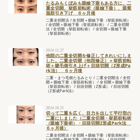
たるみもくぼみも眼瞼下垂もある方に、二
重全切開、挙筋前転術（眼瞼下垂）、眼窩
脂肪引き下げ ６ヶ月後
二重全切開法
/
全切開＋眼瞼下垂（挙筋前転術）
/
全切開＋眼瞼下垂（挙筋前転術）
/
二重全切開
法
/
全切開（挙筋前転術）
/
全切開＋眼瞼下垂
（挙筋前転術）
2024.12.27
他院の二重全切開を修正してきれいにしま
した。二重全切開（他院修正）＋挙筋前転
術＋睫毛側引き上げ＋目頭切開（Z形成Pa
rk法） ６ヶ月後
二重・まつ毛側たるみとり
/
二重全切開法
/
全切
開＋眼瞼下垂（挙筋前転術）
/
全切開＋眼瞼下垂
（挙筋前転術）
/
目頭切開（Z形成）
/
目頭切開
（Z形成Park法）
2024.10.21
切って二重を広く、目力を出して平行型の
二重にしました（二重全切開・挙筋前転術
（眼瞼下垂術）・目頭切開Z形成Park法
６ヶ月後）
二重全切開法
/
全切開＋眼瞼下垂（挙筋前転術）
/
全切開＋眼瞼下垂（挙筋前転術）
/
目頭切開