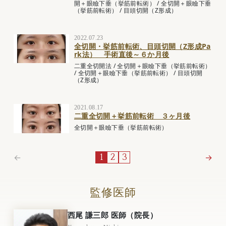
開＋眼瞼下垂（挙筋前転術）
/
全切開＋眼瞼下垂
（挙筋前転術）
/
目頭切開（Z形成）
2022.07.23
全切開・挙筋前転術、目頭切開（Z形成Pa
rk法） 手術直後～６か月後
二重全切開法
/
全切開＋眼瞼下垂（挙筋前転術）
/
全切開＋眼瞼下垂（挙筋前転術）
/
目頭切開
（Z形成）
2021.08.17
二重全切開＋挙筋前転術 ３ヶ月後
全切開＋眼瞼下垂（挙筋前転術）
←
→
1
2
3
監修医師
西尾 謙三郎 医師（院長）