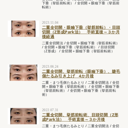
下垂（挙筋前転術）
/
全切開＋眼瞼下垂（挙筋前
転術）
2023.11.04
二重全切開・眼瞼下垂（挙筋前転）・目頭
切開（Z形成Park法） 手術直後～３か月
後経過
二重全切開法
/
全切開＋眼瞼下垂（挙筋前転術）
/
全切開＋眼瞼下垂（挙筋前転術）
/
目頭切開
（Z形成）
/
全切開＋眼瞼下垂（挙筋前転術）
2023.06.24
二重全切開、挙筋前転（眼瞼下垂）、睫毛
側たるみ引き上げ 4か月後
二重・まつ毛側たるみとり
/
二重全切開法
/
全切
開＋眼瞼下垂（挙筋前転術）
/
全切開＋眼瞼下垂
（挙筋前転術）
/
全切開＋眼瞼下垂（挙筋前転
術）
2022.07.31
二重全切開、挙筋前転術、目頭切開（Z形
成Park法） 手術直後～３か月後
二重・まつ毛側たるみとり
/
二重全切開法
/
全切