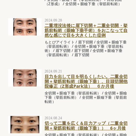
（Z形成）
/
全切開＋眼瞼下垂（挙筋前転術）
2024.09.28
二重埋没法後に眉下切開＋二重全切開・挙
筋前転術（眼瞼下垂手術）をおこなって自
然な感じで目を大きくした症例
もとびアイライト
/
眉下切開
/
全切開＋眼瞼下垂
（挙筋前転術）
/
全切開＋眼瞼下垂（挙筋前転
術）
/
眉下切開
/
眉下切開
/
全切開＋眼瞼下垂
（挙筋前転術）
/
眉下切開
2024.09.21
目力を出して目を明るくしたい。二重全切
開＋挙筋前転術（眼瞼下垂）、目頭切開他
院修正（Z形成Park法） ６か月後
全切開＋眼瞼下垂（挙筋前転術）
/
全切開＋眼瞼
下垂（挙筋前転術）
/
全切開＋眼瞼下垂（挙筋前
転術）
2024.08.24
切って二重を広く＆目力アップ（二重全切
開＋挙筋前転術（眼瞼下垂）） 6ヶ月後
全切開＋眼瞼下垂（挙筋前転術）
/
全切開＋眼瞼