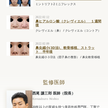
ミントリフト2ミニフレックス
2022.02.12
鼻ヒアルロン酸（クレヴィエル） １週間
後
クレヴィエル（鼻）
/
クレヴィエル（コントア）
2022.02.09
鼻尖縮小(3D法)、軟骨移植、ストラッ
ト 半年後
鼻尖縮小３D法（団子鼻の整形）
/
鼻尖軟骨移植
監修医師
西尾 謙三郎 医師（院長）
Kenzaburo Nishio
20年以上の実績を持つ美容外科専門医。丁寧で