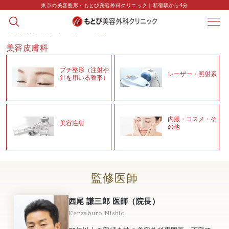
東京の美容整形・もとび美容外科クリニック｜新宿駅から4分
もとび美容外科クリニック
>
施術
美容皮膚科
プチ整形（注射や
レーザー・照射系
針を用いる整形）
内服・コスメ・そ
美容注射
の他
監修医師
西尾 謙三郎 医師（院長）
Kenzaburo Nishio