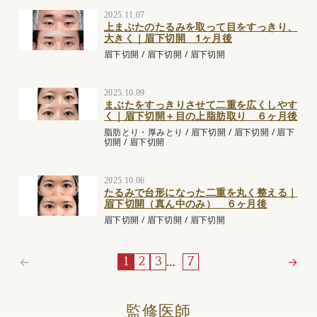
2025.11.07
上まぶたのたるみを取って目をすっきり、
大きく｜眉下切開 1ヶ月後
眉下切開
/
眉下切開
/
眉下切開
2025.10.09
まぶたをすっきりさせて二重を広くしやす
く｜眉下切開＋目の上脂肪取り ６ヶ月後
脂肪とり・厚みとり
/
眉下切開
/
眉下切開
/
眉下
切開
/
眉下切開
2025.10.06
たるみで台形になった二重を丸く整える｜
眉下切開（真ん中のみ） ６ヶ月後
眉下切開
/
眉下切開
/
眉下切開
←
…
→
1
2
3
7
監修医師