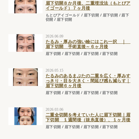
眉下切開８か月後、二重埋没法（もとびア
イゴールド）７ヶ月後
もとびアイゴールド
/
眉下切開
/
眉下切開
/
眉下
切開
/
眉下切開
2026.06.09
たるみ・厚みの強い瞼にはこれ一択 ｜
眉下切開 手術直後～６ヶ月後
眉下切開
/
眉下切開
/
眉下切開
/
眉下切開
2026.05.15
たるみのあるまぶたの二重を広く・厚みす
っきり・目を大きく・間延び感も減らす｜
眉下切開６ヶ月後
眉下切開
/
眉下切開
/
眉下切開
/
眉下切開
2026.03.06
二重全切開を考えていた人に眉下切開｜眉
下切開 １週間後（抜糸直後）、１ヶ月後
眉下切開
/
眉下切開
/
眉下切開
/
眉下切開