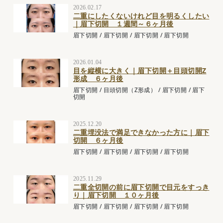
2026.02.17
二重にしたくないけれど目を明るくしたい
｜眉下切開 １週間～６ヶ月後
眉下切開
/
眉下切開
/
眉下切開
/
眉下切開
2026.01.04
目を縦横に大きく｜眉下切開＋目頭切開Z
形成 ６ヶ月後
眉下切開
/
目頭切開（Z形成）
/
眉下切開
/
眉下
切開
2025.12.20
二重埋没法で満足できなかった方に｜眉下
切開 ６ヶ月後
眉下切開
/
眉下切開
/
眉下切開
/
眉下切開
2025.11.29
二重全切開の前に眉下切開で目元をすっき
り｜眉下切開 １０ヶ月後
眉下切開
/
眉下切開
/
眉下切開
/
眉下切開