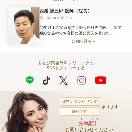
西尾 謙三郎 医師（院長）
Kenzaburo Nishio
20年以上の実績を持つ美容外科専門医。丁寧で
繊細な施術でお客様の望む実現を目指す。
詳細を見る
もとび美容外科クリニックの
SNSをフォローする
無料
カウンセリング
承ります
施術予約
お気軽に
お問い合わせください