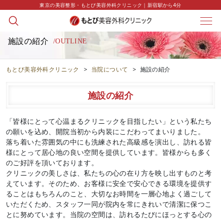
東京の美容整形・もとび美容外科クリニック｜新宿駅から4分
施設の紹介
/OUTLINE
もとび美容外科クリニック
>
当院について
>
施設の紹介
施設の紹介
「皆様にとって心温まるクリニックを目指したい」という私たち
の願いを込め、開院当初から内装にこだわってまいりました。
落ち着いた雰囲気の中にも洗練された高級感を演出し、訪れる皆
様にとって居心地の良い空間を提供しています。皆様からも多く
のご好評を頂いております。
クリニックの美しさは、私たちの心の在り方を映し出すものと考
えています。そのため、お客様に安全で安心できる環境を提供す
ることはもちろんのこと、大切なお時間を一層心地よく過ごして
いただくため、スタッフ一同が院内を常にきれいで清潔に保つこ
とに努めています。当院の空間は、訪れるたびにほっとする心の