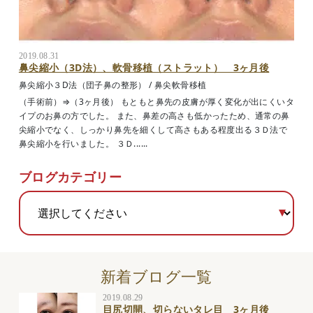
2019.08.31
鼻尖縮小（3D法）、軟骨移植（ストラット） 3ヶ月後
鼻尖縮小３D法（団子鼻の整形）
/
鼻尖軟骨移植
（手術前）⇒（3ヶ月後） もともと鼻先の皮膚が厚く変化が出にくいタ
イプのお鼻の方でした。 また、鼻差の高さも低かったため、通常の鼻
尖縮小でなく、しっかり鼻先を細くして高さもある程度出る３Ｄ法で
鼻尖縮小を行いました。 ３Ｄ......
ブログカテゴリー
新着ブログ一覧
2019.08.29
目尻切開、切らないタレ目 3ヶ月後