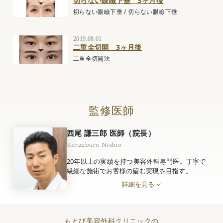
切らない眼瞼下垂 3ヶ月後
切らない眼瞼下垂
/
切らない眼瞼下垂
2019.08.01
二重全切開 3ヶ月後
二重全切開法
監修医師
西尾 謙三郎 医師（院長）
Kenzaburo Nishio
20年以上の実績を持つ美容外科専門医。丁寧で
繊細な施術でお客様の望む実現を目指す。
詳細を見る
もとび美容外科クリニックの