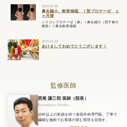
2019.01.04
鼻尖縮小、軟骨移植、Ｉ型プロテーゼ １
ヶ月後
シリコンプロテーゼ（鼻）
/
鼻尖縮小（団子鼻の
整形）
/
鼻尖軟骨移植
2019.01.04
あけましておめでとうございます！
監修医師
西尾 謙三郎 医師（院長）
Kenzaburo Nishio
20年以上の実績を持つ美容外科専門医。丁寧で
繊細な施術でお客様の望む実現を目指す。