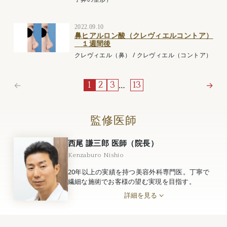
2022.09.10
鼻ヒアルロン酸（クレヴィエルコントア）
１週間後
クレヴィエル（鼻）
/
クレヴィエル（コントア）
←
…
→
1
2
3
13
監修医師
西尾 謙三郎 医師（院長）
Kenzaburo Nishio
20年以上の実績を持つ美容外科専門医。丁寧で
繊細な施術でお客様の望む実現を目指す。
詳細を見る