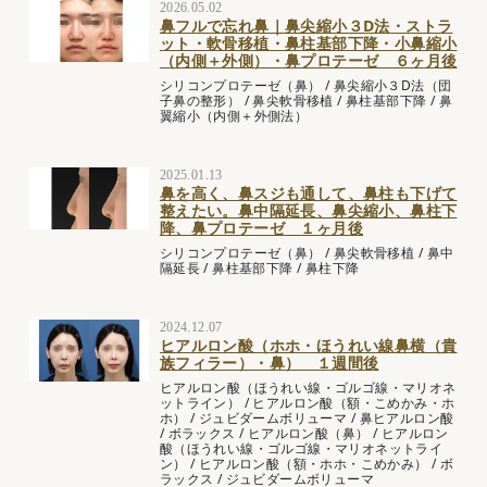
2026.05.02
鼻フルで忘れ鼻｜鼻尖縮小３D法・ストラ
ット・軟骨移植・鼻柱基部下降・小鼻縮小
（内側＋外側）・鼻プロテーゼ ６ヶ月後
シリコンプロテーゼ（鼻）
/
鼻尖縮小３D法（団
子鼻の整形）
/
鼻尖軟骨移植
/
鼻柱基部下降
/
鼻
翼縮小（内側＋外側法）
2025.01.13
鼻を高く、鼻スジも通して、鼻柱も下げて
整えたい。鼻中隔延長、鼻尖縮小、鼻柱下
降、鼻プロテーゼ １ヶ月後
シリコンプロテーゼ（鼻）
/
鼻尖軟骨移植
/
鼻中
隔延長
/
鼻柱基部下降
/
鼻柱下降
2024.12.07
ヒアルロン酸（ホホ・ほうれい線鼻横（貴
族フィラー）・鼻） １週間後
ヒアルロン酸（ほうれい線・ゴルゴ線・マリオネ
ットライン）
/
ヒアルロン酸（額・こめかみ・ホ
ホ）
/
ジュビダームボリューマ
/
鼻ヒアルロン酸
/
ボラックス
/
ヒアルロン酸（鼻）
/
ヒアルロン
酸（ほうれい線・ゴルゴ線・マリオネットライ
ン）
/
ヒアルロン酸（額・ホホ・こめかみ）
/
ボ
ラックス
/
ジュビダームボリューマ