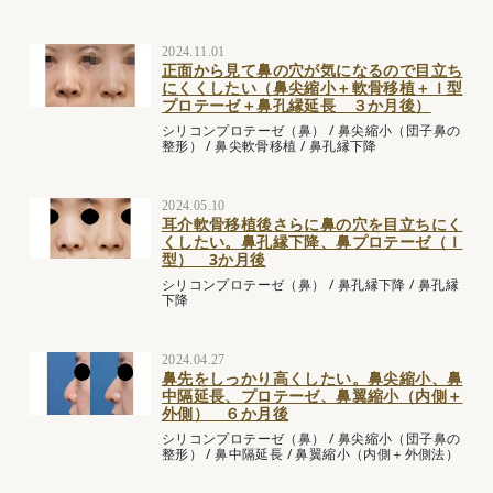
2024.11.01
正面から見て鼻の穴が気になるので目立ち
にくくしたい（鼻尖縮小＋軟骨移植＋Ｉ型
プロテーゼ＋鼻孔縁延長 ３か月後）
シリコンプロテーゼ（鼻）
/
鼻尖縮小（団子鼻の
整形）
/
鼻尖軟骨移植
/
鼻孔縁下降
2024.05.10
耳介軟骨移植後さらに鼻の穴を目立ちにく
くしたい。鼻孔縁下降、鼻プロテーゼ（Ｉ
型） 3か月後
シリコンプロテーゼ（鼻）
/
鼻孔縁下降
/
鼻孔縁
下降
2024.04.27
鼻先をしっかり高くしたい。鼻尖縮小、鼻
中隔延長、プロテーゼ、鼻翼縮小（内側＋
外側） ６か月後
シリコンプロテーゼ（鼻）
/
鼻尖縮小（団子鼻の
整形）
/
鼻中隔延長
/
鼻翼縮小（内側＋外側法）