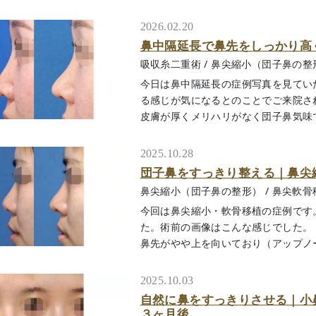
2026.02.20
鼻中隔延長で鼻先をしっかり高
吸収糸二重術
/
鼻尖縮小（団子鼻の整
今日は鼻中隔延長の症例写真を見てい
る感じが気になるとのことでご来院さ
皮膚が厚くメリハリがなく団子鼻気味でした
2025.10.28
団子鼻をすっきり整える｜鼻尖
鼻尖縮小（団子鼻の整形）
/
鼻尖軟骨
今回は鼻尖縮小・軟骨移植の症例です
た。術前の画像はこんな感じでした。
鼻先がやや上を向いており（アップノーズ
2025.10.03
自然に鼻をすっきりさせる｜
３ヶ月後