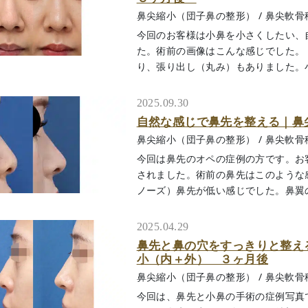
鼻尖縮小（団子鼻の整形）
/
鼻尖軟骨
今回のお客様は小鼻を小さくしたい、
た。術前の画像はこんな感じでした。
り、張り出し（丸み）もありました。小鼻
2025.09.30
自然な感じで鼻先を整える｜鼻
鼻尖縮小（団子鼻の整形）
/
鼻尖軟骨
今回は鼻先のオペの症例の方です。お
されました。術前の鼻先はこのような
ノーズ）鼻先が低い感じでした。鼻翼の組織
2025.04.29
鼻先と鼻の穴をすっきりと整え
小（内＋外） ３ヶ月後
鼻尖縮小（団子鼻の整形）
/
鼻尖軟骨
今回は、鼻先と小鼻の手術の症例写真