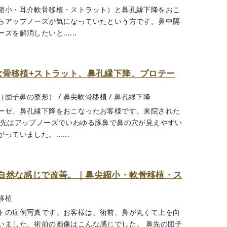
縮小・耳介軟骨移植・ストラット）と鼻孔縁下降をおこ
らアップノーズが気になっていたという方です。鼻中隔
を解消したいと......
軟骨移植+ストラット、鼻孔縁下降、プロテー
（団子鼻の整形）
/
鼻尖軟骨移植
/
鼻孔縁下降
ーゼ、鼻孔縁下降をおこなったお客様です。来院された
鼻先はアップノーズでいわゆる豚鼻で鼻の穴が見えやすい
いました。......
自然な感じで改善。｜鼻尖縮小・軟骨移植・ス
移植
トの症例写真です。お客様は、術前、鼻が丸くて上を向
いました。術前の画像はこんな感じでした。 鼻先の団子