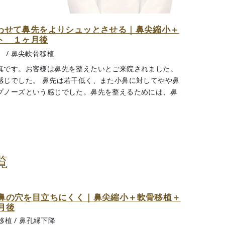
わせて鼻先をよりシュッとさせる｜鼻尖縮小＋
ト １ヶ月後
）
/
鼻尖軟骨移植
真です。お客様は鼻先を整えたいとご来院されました。
感じでした。 鼻先は若干低く、また小鼻に対してやや鼻
プノーズという感じでした。鼻先を整えるためには、鼻
覧
鼻の穴を目立ちにくく｜鼻尖縮小＋軟骨移植＋
月後
移植
/
鼻孔縁下降