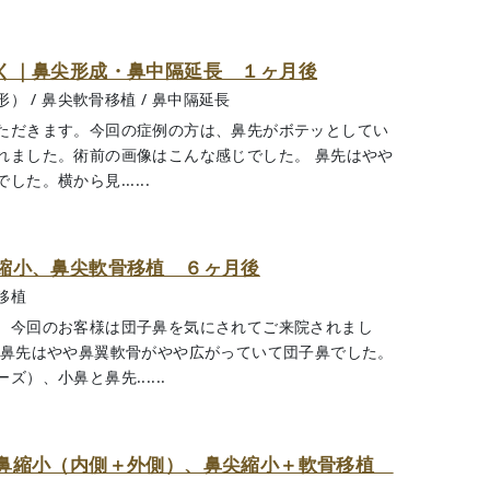
く｜鼻尖形成・鼻中隔延長 １ヶ月後
形）
/
鼻尖軟骨移植
/
鼻中隔延長
ただきます。今回の症例の方は、鼻先がボテッとしてい
れました。術前の画像はこんな感じでした。 鼻先はやや
。横から見......
縮小、鼻尖軟骨移植 ６ヶ月後
移植
。今回のお客様は団子鼻を気にされてご来院されまし
 鼻先はやや鼻翼軟骨がやや広がっていて団子鼻でした。
）、小鼻と鼻先......
小鼻縮小（内側＋外側）、鼻尖縮小＋軟骨移植