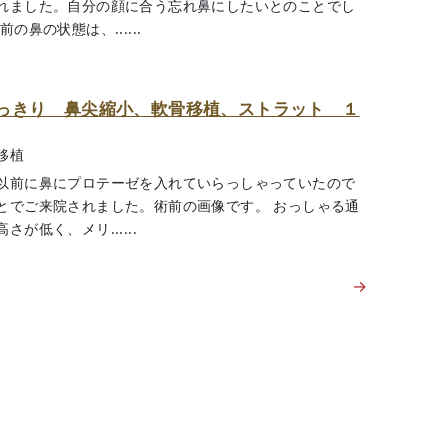
れました。自分の顔に合う忘れ鼻にしたいとのことでし
鼻の状態は、......
っきり 鼻尖縮小、軟骨移植、ストラット １
移植
以前に鼻にプロテーゼを入れていらっしゃっていたので
とでご来院されました。術前の画像です。 おっしゃる通
低く、メリ......
→