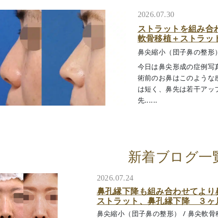
2026.07.30
ストラットを組み合
軟骨移植＋ストラッ
鼻尖縮小（団子鼻の整形
今日は鼻尖形成の症例写
術前のお鼻はこのような
は短く、鼻先は若干アッ
先......
新着ブログ一
2026.07.24
鼻孔縁下降も組み合わせてより
ストラット、鼻孔縁下降 ３ヶ
鼻尖縮小（団子鼻の整形）
/
鼻尖軟骨