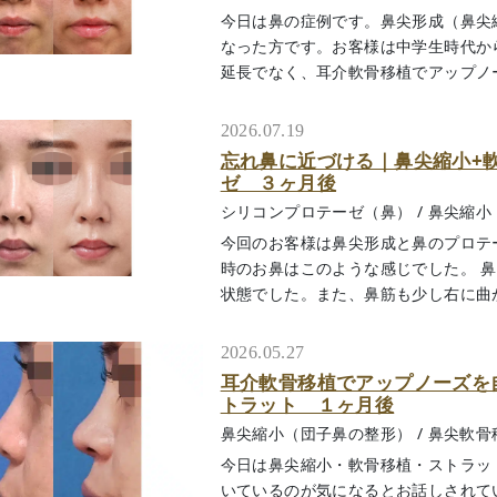
今日は鼻の症例です。鼻尖形成（鼻尖
なった方です。お客様は中学生時代か
延長でなく、耳介軟骨移植でアップノーズ
2026.07.19
忘れ鼻に近づける｜鼻尖縮小+
ゼ ３ヶ月後
シリコンプロテーゼ（鼻）
/
鼻尖縮小
今回のお客様は鼻尖形成と鼻のプロテ
時のお鼻はこのような感じでした。 
状態でした。また、鼻筋も少し右に曲がって
2026.05.27
耳介軟骨移植でアップノーズを
トラット １ヶ月後
鼻尖縮小（団子鼻の整形）
/
鼻尖軟骨
今日は鼻尖縮小・軟骨移植・ストラッ
いているのが気になるとお話しされて