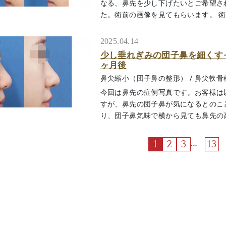
なる、鼻先を少し下げたいとご希望さ
た。術前の画像を見てもらいます。 術前の
2025.04.14
少し垂れぎみの団子鼻を細くす
ヶ月後
鼻尖縮小（団子鼻の整形）
/
鼻尖軟骨
今回は鼻先の症例写真です。お客様は
すが、鼻先の団子鼻が気になるとのこ
り、団子鼻気味で横から見ても鼻先の高さが
…
1
2
3
13