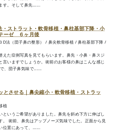
そして鼻先......
法・ストラット・軟骨移植・鼻柱基部下降・小
テーゼ ６ヶ月後
３D法（団子鼻の整形）
/
鼻尖軟骨移植
/
鼻柱基部下降
/
整えた症例写真を見てもらいます。鼻先・小鼻・鼻スジ
と言いますでしょうか。術前のお客様の鼻はこんな感じ
団子鼻気味で......
ッとさせる｜鼻尖縮小・軟骨移植・ストラッ
移植
いというご希望がありました。鼻先を斜め下方に伸ばし
す。 術前、鼻先はアップノーズ気味でした。正面から見
にあって、......