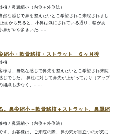
移植
/
鼻翼縮小（内側＋外側法）
自然な感じで鼻を整えたいとご希望されご来院されまし
 正面から見ると、小鼻は気にされている通り、幅があ
がやや多きいた......
尖縮小・軟骨移植・ストラット ６ヶ月後
移植
客様は、自然な感じで鼻先を整えたいとご希望され来院
感じでした。 鼻柱に対して鼻先が上がっており（アップ
も少なく、......
る。鼻尖縮小＋軟骨移植＋ストラット、鼻翼縮
移植
/
鼻翼縮小（内側＋外側法）
です。お客様は、ご来院の際、鼻の穴が目立つのが気に