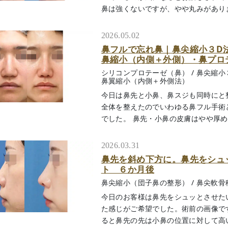
鼻は強くないですが、やや丸みがあります。
2026.05.02
鼻フルで忘れ鼻｜鼻尖縮小３D
鼻縮小（内側＋外側）・鼻プロ
シリコンプロテーゼ（鼻）
/
鼻尖縮小
鼻翼縮小（内側＋外側法）
今日は鼻先と小鼻、鼻スジも同時にと
全体を整えたのでいわゆる鼻フル手術
でした。 鼻先・小鼻の皮膚はやや厚めで、
2026.03.31
鼻先を斜め下方に。鼻先をシュ
ト ６か月後
鼻尖縮小（団子鼻の整形）
/
鼻尖軟骨
今日のお客様は鼻先をシュッとさせた
た感じがご希望でした。術前の画像で
ると鼻先の先は小鼻の位置に対して高い位置