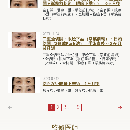
開＋挙筋前転術（眼瞼下垂）） 6ヶ月後
全切開＋眼瞼下垂（挙筋前転術）
/
全切開＋眼瞼
下垂（挙筋前転術）
/
全切開＋眼瞼下垂（挙筋前
転術）
2023.11.04
二重全切開・眼瞼下垂（挙筋前転）・目頭
切開（Z形成Park法） 手術直後～３か月
後経過
二重全切開法
/
全切開＋眼瞼下垂（挙筋前転術）
/
全切開＋眼瞼下垂（挙筋前転術）
/
目頭切開
（Z形成）
/
全切開＋眼瞼下垂（挙筋前転術）
2023.09.12
切らない眼瞼下垂術 1ヶ月後
切らない眼瞼下垂
/
切らない眼瞼下垂
←
…
→
1
2
3
9
監修医師