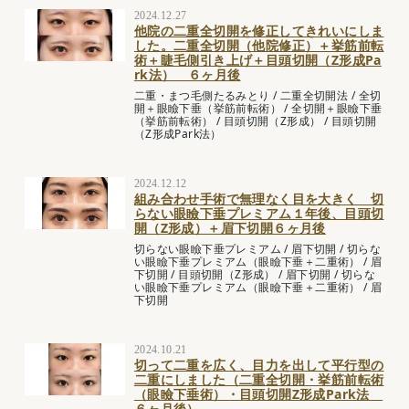
2024.12.27
他院の二重全切開を修正してきれいにしま
した。二重全切開（他院修正）＋挙筋前転
術＋睫毛側引き上げ＋目頭切開（Z形成Pa
rk法） ６ヶ月後
二重・まつ毛側たるみとり
/
二重全切開法
/
全切
開＋眼瞼下垂（挙筋前転術）
/
全切開＋眼瞼下垂
（挙筋前転術）
/
目頭切開（Z形成）
/
目頭切開
（Z形成Park法）
2024.12.12
組み合わせ手術で無理なく目を大きく 切
らない眼瞼下垂プレミアム１年後、目頭切
開（Z形成）＋眉下切開６ヶ月後
切らない眼瞼下垂プレミアム
/
眉下切開
/
切らな
い眼瞼下垂プレミアム（眼瞼下垂＋二重術）
/
眉
下切開
/
目頭切開（Z形成）
/
眉下切開
/
切らな
い眼瞼下垂プレミアム（眼瞼下垂＋二重術）
/
眉
下切開
2024.10.21
切って二重を広く、目力を出して平行型の
二重にしました（二重全切開・挙筋前転術
（眼瞼下垂術）・目頭切開Z形成Park法
６ヶ月後）