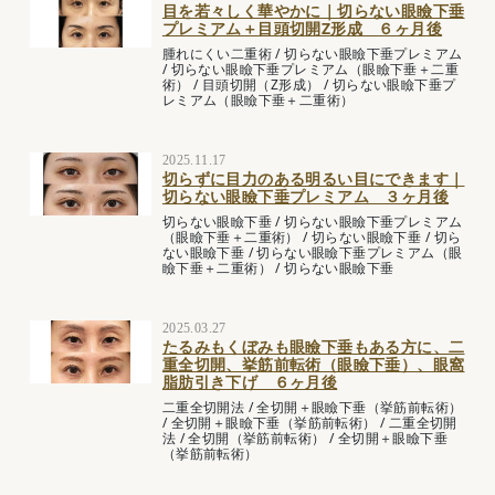
目を若々しく華やかに｜切らない眼瞼下垂
プレミアム＋目頭切開Z形成 ６ヶ月後
腫れにくい二重術
/
切らない眼瞼下垂プレミアム
/
切らない眼瞼下垂プレミアム（眼瞼下垂＋二重
術）
/
目頭切開（Z形成）
/
切らない眼瞼下垂プ
レミアム（眼瞼下垂＋二重術）
2025.11.17
切らずに目力のある明るい目にできます｜
切らない眼瞼下垂プレミアム ３ヶ月後
切らない眼瞼下垂
/
切らない眼瞼下垂プレミアム
（眼瞼下垂＋二重術）
/
切らない眼瞼下垂
/
切ら
ない眼瞼下垂
/
切らない眼瞼下垂プレミアム（眼
瞼下垂＋二重術）
/
切らない眼瞼下垂
2025.03.27
たるみもくぼみも眼瞼下垂もある方に、二
重全切開、挙筋前転術（眼瞼下垂）、眼窩
脂肪引き下げ ６ヶ月後
二重全切開法
/
全切開＋眼瞼下垂（挙筋前転術）
/
全切開＋眼瞼下垂（挙筋前転術）
/
二重全切開
法
/
全切開（挙筋前転術）
/
全切開＋眼瞼下垂
（挙筋前転術）