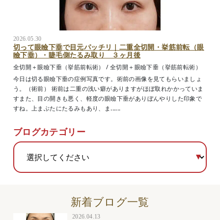
2026.05.30
切って眼瞼下垂で目元パッチリ｜二重全切開・挙筋前転（眼
瞼下垂）・睫毛側たるみ取り ３ヶ月後
全切開＋眼瞼下垂（挙筋前転術）
/
全切開＋眼瞼下垂（挙筋前転術）
今日は切る眼瞼下垂の症例写真です。術前の画像を見てもらいましょ
う。（術前） 術前は二重の浅い癖がありますがほぼ取れかかっていま
すまた、目の開きも悪く、軽度の眼瞼下垂がありぼんやりした印象で
すね。上まぶたにたるみもあり、ま......
ブログカテゴリー
新着ブログ一覧
2026.04.13