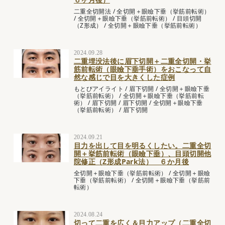
二重全切開法
/
全切開＋眼瞼下垂（挙筋前転術）
/
全切開＋眼瞼下垂（挙筋前転術）
/
目頭切開
（Z形成）
/
全切開＋眼瞼下垂（挙筋前転術）
2024.09.28
二重埋没法後に眉下切開＋二重全切開・挙
筋前転術（眼瞼下垂手術）をおこなって自
然な感じで目を大きくした症例
もとびアイライト
/
眉下切開
/
全切開＋眼瞼下垂
（挙筋前転術）
/
全切開＋眼瞼下垂（挙筋前転
術）
/
眉下切開
/
眉下切開
/
全切開＋眼瞼下垂
（挙筋前転術）
/
眉下切開
2024.09.21
目力を出して目を明るくしたい。二重全切
開＋挙筋前転術（眼瞼下垂）、目頭切開他
院修正（Z形成Park法） ６か月後
全切開＋眼瞼下垂（挙筋前転術）
/
全切開＋眼瞼
下垂（挙筋前転術）
/
全切開＋眼瞼下垂（挙筋前
転術）
2024.08.24
切って二重を広く＆目力アップ（二重全切