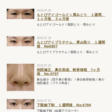
2016.07.29
もとびアイゴールド＋厚みとり １週間、
１ヶ月後、３ヵ月後
もとびアイゴールド
/
脂肪とり・厚みとり
2016.07.28
もとびアイプラチナム、厚み取り １週間
後 No6807
もとびアイプラチナム
/
脂肪とり・厚みとり
2016.07.26
他院修正、鼻尖形成、軟骨移植 1ヶ月
後 No.6797
鼻尖縮小（団子鼻の整形）
/
鼻尖軟骨移植
/
鼻の
他院修正（プラス料金）
2016.07.25
下眼瞼下制 １週間後 No.6790
下眼瞼下制（結膜アプローチ）