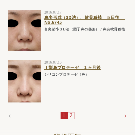
2016.07.17
鼻尖形成（3D法）、軟骨移植 ５日後
No.6745
鼻尖縮小３D法（団子鼻の整形）
/
鼻尖軟骨移植
2016.07.16
Ｉ型鼻プロテーゼ １ヶ月後
シリコンプロテーゼ（鼻）
←
→
1
2