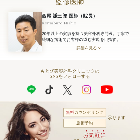
監修医師
西尾 謙三郎 医師（院長）
Kenzaburo Nishio
20年以上の実績を持つ美容外科専門医。丁寧で
繊細な施術でお客様の望む実現を目指す。
詳細を見る
もとび美容外科クリニックの
SNSをフォローする
無料
カウンセリング
承ります
施術予約
お気軽に