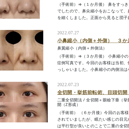
（手術前）⇒（１か月後） 鼻をすっ
でしたので、鼻尖縮小をおこなって、
を細くしました。正面から見ると団子鼻がす
2022.07.27
小鼻縮小（内側＋外側） ３か
鼻翼縮小（内側＋外側法）
（手術前）⇒（３か月後） 小鼻縮小
症例写真です。今回のお客様は当初、
っしゃいました。小鼻縮小の内側法は小鼻の
2022.07.23
全切開・挙筋前転術、目頭切開（
二重全切開法
/
全切開＋眼瞼下垂（挙
開（Z形成）
（手術前） （６か月後）今回のお客
されていましたが、眠たい感じの目元
は平行型が良いとのことで二重の全切開と眼