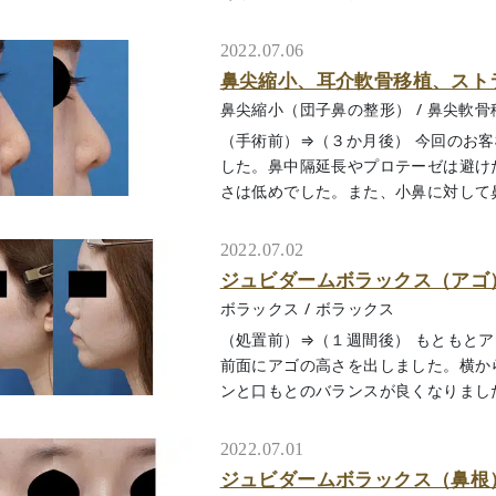
2022.07.06
鼻尖縮小、耳介軟骨移植、スト
鼻尖縮小（団子鼻の整形）
/
鼻尖軟骨
（手術前）⇒（３か月後） 今回のお
した。鼻中隔延長やプロテーゼは避け
さは低めでした。また、小鼻に対して鼻先の
2022.07.02
ジュビダームボラックス（アゴ
ボラックス
/
ボラックス
（処置前）⇒（１週間後） もともと
前面にアゴの高さを出しました。横か
ンと口もとのバランスが良くなりましたね。
2022.07.01
ジュビダームボラックス（鼻根