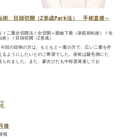
術、目頭切開（Z形成Park法） 手術直後～
り
/
二重全切開法
/
全切開＋眼瞼下垂（挙筋前転術）
/
全
転術）
/
目頭切開（Z形成）
） 今回の症例の方は、もともと一重の方で、広い二重を作
えるようにしたいとのご希望でした。術前は睫毛側にた
見られました。また、蒙古ひだも中程度発達してお
覧
月後
移植