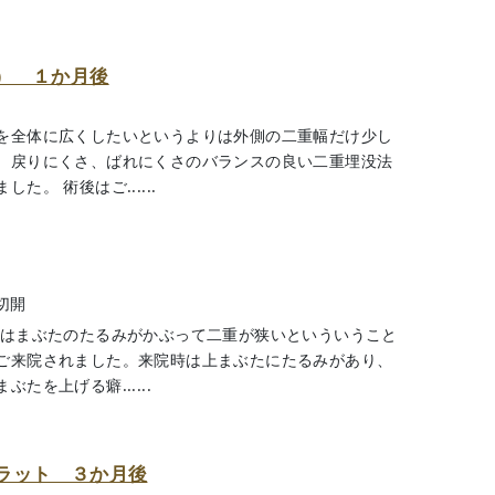
） １か月後
を全体に広くしたいというよりは外側の二重幅だけ少し
、戻りにくさ、ばれにくさのバランスの良い二重埋没法
。 術後はご......
切開
様はまぶたのたるみがかぶって二重が狭いといういうこと
ご来院されました。来院時は上まぶたにたるみがあり、
を上げる癖......
ラット ３か月後