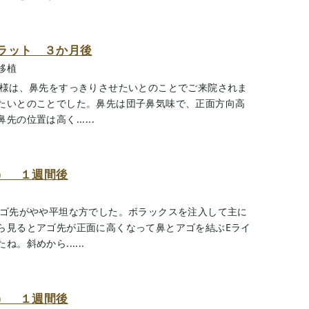
ラット ３か月後
移植
客様は、鼻先をすっきりさせたいとのことでご来院されま
たいとのことでした。鼻先は団子鼻気味で、正面方向高
位置は高く......
） １週間後
アゴ先がやや平坦な方でした。ボラックスを注入して主に
ら見るとアゴ先が正面に高くなって鼻とアゴを結ぶEライ
斜めから......
） １週間後