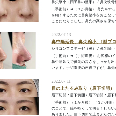
鼻尖縮小（団子鼻の整形）
/
鼻尖軟骨
（手術前）⇒（３か月後） 鼻先をす
を細くするために鼻尖縮小をおこなっ
ことになりました。鼻先の高さを保ちやすく
2022.07.13
鼻中隔延長、鼻尖縮小、I型プ
シリコンプロテーゼ（鼻）
/
鼻尖縮小
（手術前）⇒（手術直後） お客様の
鼻中隔延長で鼻先の高さをしっかり出
います。手術直後の画像ですが、鼻先がシュ
2022.07.11
目の上たるみ取り（眉下切開）
眉下切開
/
眉下切開
/
眉下切開
/
眉下
（手術前）（１か月後） （３か月後
のことで、瞼を軽くして明るくしたい
ありました。眉下切開で上まぶたのたるみを