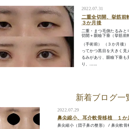
2022.07.31
二重全切開、挙筋前転
３か月後
二重・まつ毛側たるみと
切開＋眼瞼下垂（挙筋前
（手術前） （３か月後
ってかつ黒目を大きく見
るみがあり、眼瞼下垂も
り、......
新着ブログ一
2022.07.29
鼻尖縮小、耳介軟骨移植 １か
鼻尖縮小（団子鼻の整形）
/
鼻尖軟骨