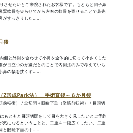
きりさせたいとご来院されたお客様です。もともと団子鼻
鼻翼軟骨を尖らせてから左右の軟骨を寄せることで鼻先
っきりした......
月後
の内側と外側を合わせて小鼻を全体的に切って小さくした
傷が目立つのが嫌だとのことで内側法のみで考えていら
幅を狭くす......
Z形成Park法） 手術直後～６か月後
筋前転術）
/
全切開＋眼瞼下垂（挙筋前転術）
/
目頭切
様はもともと目頭切開をして目を大きく見したいとご予約
が気になるということと、二重を一段広くしたい、二重
瞼下垂の手......