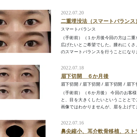
2022.07.20
二重埋没法（スマートバランス
スマートバランス
（手術前）（１か月後今回の方は二重
広げたいとご希望でした。腫れにくさ
のスマートバランスを行うことになりました
2022.07.18
眉下切開 ６か月後
眉下切開
/
眉下切開
/
眉下切開
/
眉下
（手術前）（６か月後） 今回のお客
と、目を大きくしたいということとで
画像ではわかりませんが、眉を上げてまぶた
2022.07.16
鼻尖縮小、耳介軟骨移植、スト