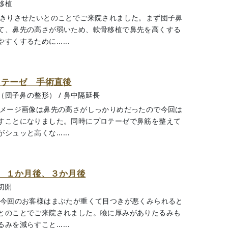
移植
っきりさせたいとのことでご来院されました。まず団子鼻
て、鼻先の高さが弱いため、軟骨移植で鼻先を高くする
するために......
ロテーゼ 手術直後
（団子鼻の整形）
/
鼻中隔延長
イメージ画像は鼻先の高さがしっかりめだったので今回は
すことになりました。同時にプロテーゼで鼻筋を整えて
ッと高くな......
 １か月後、３か月後
切開
）今回のお客様はまぶたが重くて目つきが悪くみられると
とのことでご来院されました。瞼に厚みがありたるみも
減らすこと......