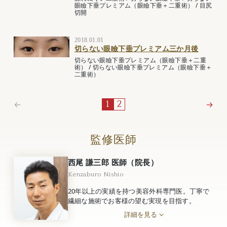
眼瞼下垂プレミアム（眼瞼下垂＋二重術）
/
目尻
切開
2018.01.01
切らない眼瞼下垂プレミアム三か月後
切らない眼瞼下垂プレミアム（眼瞼下垂＋二重
術）
/
切らない眼瞼下垂プレミアム（眼瞼下垂＋
二重術）
←
→
1
2
監修医師
西尾 謙三郎 医師（院長）
Kenzaburo Nishio
20年以上の実績を持つ美容外科専門医。丁寧で
繊細な施術でお客様の望む実現を目指す。
詳細を見る