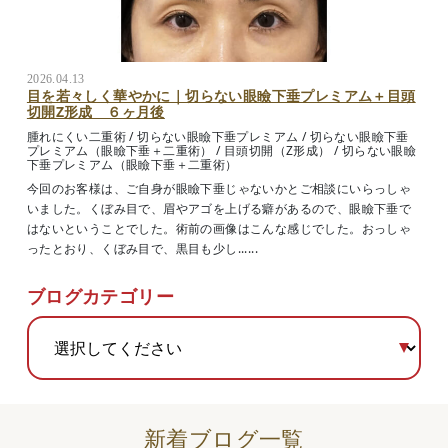
2026.04.13
目を若々しく華やかに｜切らない眼瞼下垂プレミアム＋目頭
切開Z形成 ６ヶ月後
腫れにくい二重術
/
切らない眼瞼下垂プレミアム
/
切らない眼瞼下垂
プレミアム（眼瞼下垂＋二重術）
/
目頭切開（Z形成）
/
切らない眼瞼
下垂プレミアム（眼瞼下垂＋二重術）
今回のお客様は、ご自身が眼瞼下垂じゃないかとご相談にいらっしゃ
いました。くぼみ目で、眉やアゴを上げる癖があるので、眼瞼下垂で
はないということでした。術前の画像はこんな感じでした。おっしゃ
ったとおり、くぼみ目で、黒目も少し......
ブログカテゴリー
新着ブログ一覧