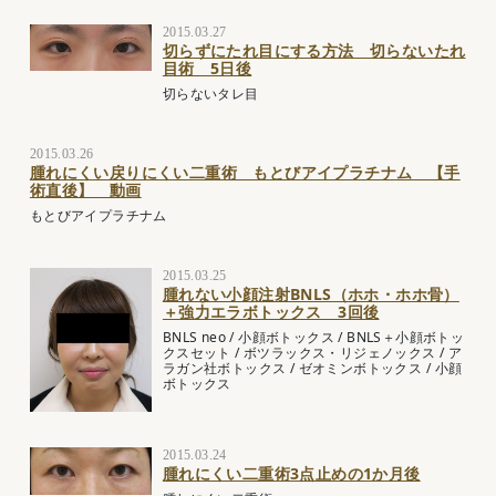
2015.03.27
切らずにたれ目にする方法 切らないたれ
目術 5日後
切らないタレ目
2015.03.26
腫れにくい戻りにくい二重術 もとびアイプラチナム 【手
術直後】 動画
もとびアイプラチナム
2015.03.25
腫れない小顔注射BNLS（ホホ・ホホ骨）
＋強力エラボトックス 3回後
BNLS neo
/
小顔ボトックス
/
BNLS＋小顔ボトッ
クスセット
/
ボツラックス・リジェノックス
/
ア
ラガン社ボトックス
/
ゼオミンボトックス
/
小顔
ボトックス
2015.03.24
腫れにくい二重術3点止めの1か月後