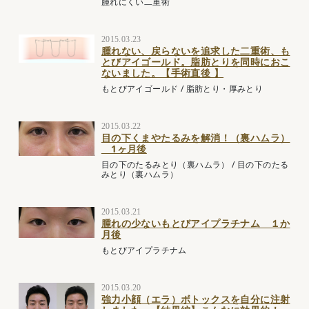
腫れにくい二重術
2015.03.23
腫れない、戻らないを追求した二重術、も
とびアイゴールド。脂肪とりを同時におこ
ないました。【手術直後 】
もとびアイゴールド
/
脂肪とり・厚みとり
2015.03.22
目の下くまやたるみを解消！（裏ハムラ）
1ヶ月後
目の下のたるみとり（裏ハムラ）
/
目の下のたる
みとり（裏ハムラ）
2015.03.21
腫れの少ないもとびアイプラチナム １か
月後
もとびアイプラチナム
2015.03.20
強力小顔（エラ）ボトックスを自分に注射