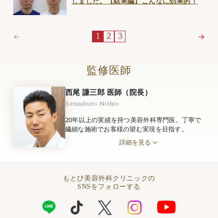
しました。【結果編】こんなに効果的！
←
→
1
2
3
監修医師
西尾 謙三郎 医師（院長）
Kenzaburo Nishio
20年以上の実績を持つ美容外科専門医。丁寧で
繊細な施術でお客様の望む実現を目指す。
詳細を見る
もとび美容外科クリニックの
SNSをフォローする