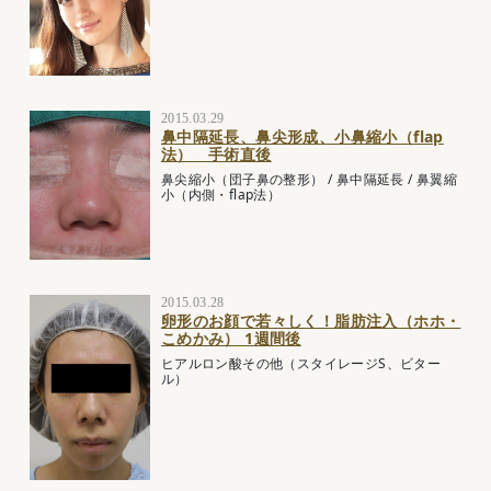
2015.03.29
鼻中隔延長、鼻尖形成、小鼻縮小（flap
法） 手術直後
鼻尖縮小（団子鼻の整形）
/
鼻中隔延長
/
鼻翼縮
小（内側・flap法）
2015.03.28
卵形のお顔で若々しく！脂肪注入（ホホ・
こめかみ） 1週間後
ヒアルロン酸その他（スタイレージS、ビター
ル）