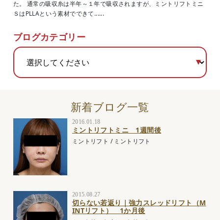
た。 通常の吸収糸は半年～１年で吸収されますが、ミントリフトミニ
ＳはPLLAという素材でできて......
ブログカテゴリー
新着ブログ一覧
2016.01.18
ミントリフトミニ 1週間後
ミントリフト
/
ミントリフト
2015.08.27
切らない若返り｜強力スレッドリフト（M
INTリフト） 1か月後