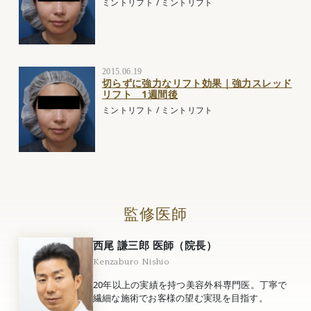
ミントリフト
/
ミントリフト
2015.06.19
切らずに強力なリフト効果｜強力スレッド
リフト 1週間後
ミントリフト
/
ミントリフト
監修医師
西尾 謙三郎 医師（院長）
Kenzaburo Nishio
20年以上の実績を持つ美容外科専門医。丁寧で
繊細な施術でお客様の望む実現を目指す。