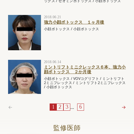
ックス
/
ゼオミンボトックス
/
小顔ボトックス
2018.06.21
強力小顔ボトックス １ヶ月後
小顔ボトックス
/
小顔ボトックス
2018.06.14
ミントリフトミニクレックス６本、強力小
顔ボトックス ２か月後
小顔ボトックス
/
VOVコグリフト
/
ミントリフト
2ミニフレックス
/
ミントリフト2ミニフレックス
/
小顔ボトックス
←
…
→
1
2
3
6
監修医師