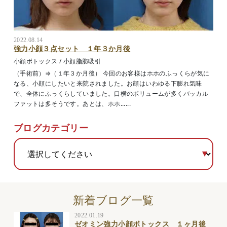
2022.08.14
強力小顔３点セット １年３か月後
小顔ボトックス
/
小顔脂肪吸引
（手術前）⇒（１年３か月後） 今回のお客様はホホのふっくらが気に
なる、小顔にしたいと来院されました。お顔はいわゆる下膨れ気味
で、全体にふっくらしていました。口横のボリュームが多くバッカル
ファットは多そうです。あとは、ホホ......
ブログカテゴリー
新着ブログ一覧
2022.01.19
ゼオミン強力小顔ボトックス １ヶ月後