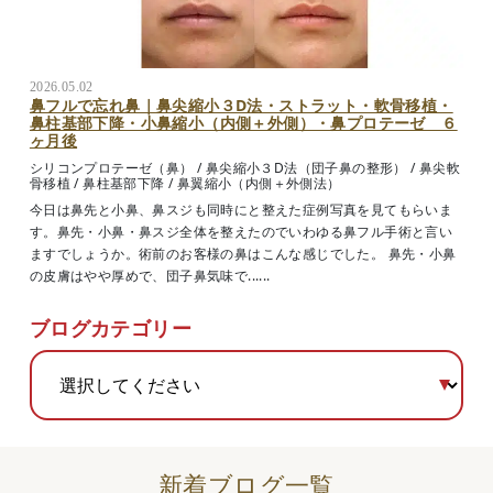
2026.05.02
鼻フルで忘れ鼻｜鼻尖縮小３D法・ストラット・軟骨移植・
鼻柱基部下降・小鼻縮小（内側＋外側）・鼻プロテーゼ ６
ヶ月後
シリコンプロテーゼ（鼻）
/
鼻尖縮小３D法（団子鼻の整形）
/
鼻尖軟
骨移植
/
鼻柱基部下降
/
鼻翼縮小（内側＋外側法）
今日は鼻先と小鼻、鼻スジも同時にと整えた症例写真を見てもらいま
す。鼻先・小鼻・鼻スジ全体を整えたのでいわゆる鼻フル手術と言い
ますでしょうか。術前のお客様の鼻はこんな感じでした。 鼻先・小鼻
の皮膚はやや厚めで、団子鼻気味で......
ブログカテゴリー
新着ブログ一覧