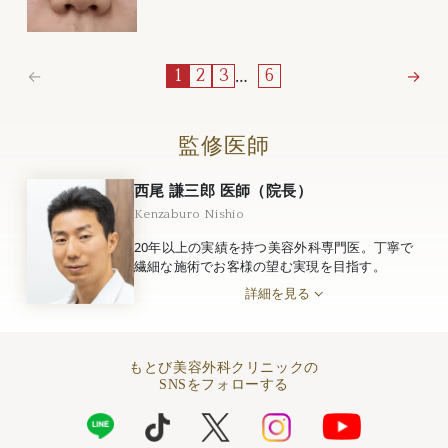
←
…
→
1
2
3
6
監修医師
西尾 謙三郎 医師（院長）
Kenzaburo Nishio
20年以上の実績を持つ美容外科専門医。丁寧で
繊細な施術でお客様の望む実現を目指す。
詳細を見る
もとび美容外科クリニックの
SNSをフォローする