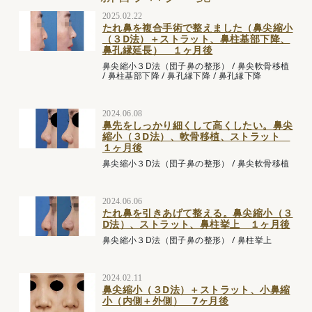
2025.02.22
たれ鼻を複合手術で整えました（鼻尖縮小
（３D法）＋ストラット、鼻柱基部下降、
鼻孔縁延長） １ヶ月後
鼻尖縮小３D法（団子鼻の整形）
/
鼻尖軟骨移植
/
鼻柱基部下降
/
鼻孔縁下降
/
鼻孔縁下降
2024.06.08
鼻先をしっかり細くして高くしたい。鼻尖
縮小（３D法）、軟骨移植、ストラット
１ヶ月後
鼻尖縮小３D法（団子鼻の整形）
/
鼻尖軟骨移植
2024.06.06
たれ鼻を引きあげて整える。鼻尖縮小（３
D法）、ストラット、鼻柱挙上 １ヶ月後
鼻尖縮小３D法（団子鼻の整形）
/
鼻柱挙上
2024.02.11
鼻尖縮小（３D法）＋ストラット、小鼻縮
小（内側＋外側） 7ヶ月後