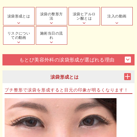
涙袋の整形方
涙袋ヒアルロ
涙袋形成とは
注入の動画
法
ン酸とは
リスクについ
施術当日の流
ての動画
れ
もとび美容外科の涙袋形成が選ばれる理由
涙袋形成とは
プチ整形で涙袋を形成すると目元の印象が明るくなります！