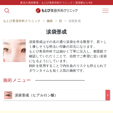
string(0) ""
東京の美容整形・もとび美容外科クリニック｜新宿駅から4分
もとび美容外科クリニック
>
施術
>
目
>
涙袋形成
涙袋形成
涙袋形成はその名の通り涙袋を作る整形で、若々し
く優しそうな明るい印象の目元になります。
もとび美容外科では細かく丁寧に注入し、都度鏡で
確認していただくことで、自然でご希望に近い涙袋
になるようにしています。
鈍針を使用することで内出血のリスクも抑えられて
ダウンタイムも短く人気の施術です。
施術メニュー
涙袋形成（ヒアルロン酸）