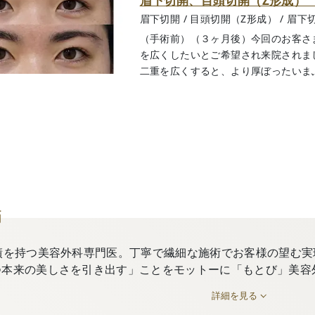
眉下切開、目頭切開（Z形成）
眉下切開
/
目頭切開（Z形成）
/
眉下
（手術前）（３ヶ月後）今回のお客さ
を広くしたいとご希望され来院されま
二重を広くすると、より厚ぼったいまぶた
師
績を持つ美容外科専門医。丁寧で繊細な施術でお客様の望む実
つ本来の美しさを引き出す」ことをモットーに「もとび」美容
詳細を見る