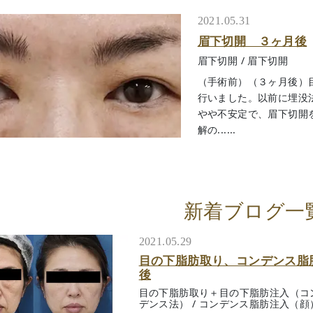
2021.05.31
眉下切開 ３ヶ月後
眉下切開
/
眉下切開
（手術前）（３ヶ月後）
行いました。以前に埋没
やや不安定で、眉下切開
解の......
新着ブログ一
2021.05.29
目の下脂肪取り、コンデンス脂
後
目の下脂肪取り＋目の下脂肪注入（コ
デンス法）
/
コンデンス脂肪注入（顔