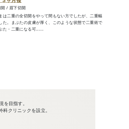
 ３ヶ月後
切開
/
眉下切開
まは二重の全切開をやって間もない方でしたが、二重幅
した。まぶたの皮膚が厚く、このような状態で二重術で
・二重になる可......
現を目指す。
外科クリニックを設立。