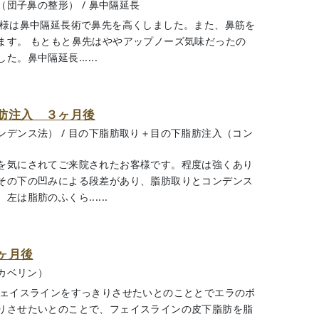
（団子鼻の整形）
/
鼻中隔延長
客様は鼻中隔延長術で鼻先を高くしました。また、鼻筋を
ます。 もともと鼻先はややアップノーズ気味だったの
鼻中隔延長......
肪注入 ３ヶ月後
ンデンス法）
/
目の下脂肪取り＋目の下脂肪注入（コン
を気にされてご来院されたお客様です。程度は強くあり
その下の凹みによる段差があり、脂肪取りとコンデンス
は脂肪のふくら......
ヶ月後
カベリン）
フェイスラインをすっきりさせたいとのこととでエラのボ
りさせたいとのことで、フェイスラインの皮下脂肪を脂