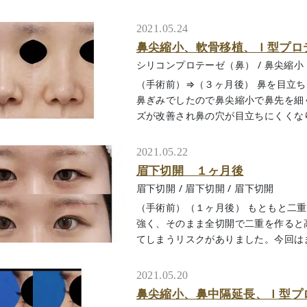
2021.05.24
鼻尖縮小、軟骨移植、Ｉ型プロ
シリコンプロテーゼ（鼻）
/
鼻尖縮小
（手術前）⇒（３ヶ月後） 鼻を目立
鼻ぎみでしたので鼻尖縮小で鼻先を細
ズが改善され鼻の穴が目立ちにくくなりまし
2021.05.22
眉下切開 １ヶ月後
眉下切開
/
眉下切開
/
眉下切開
（手術前）（１ヶ月後） もともと二
強く、そのまま全切開で二重を作ると
てしまうリスクがありました。今回はまずは
2021.05.20
鼻尖縮小、鼻中隔延長、Ｉ型プ