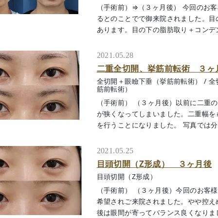
（手術前）⇒（３ヶ月後） 今回のお
るとのことでで御来院されました。目
あります。目の下の脂肪取り＋コンデンス脂
2021.05.28
二重全切開、挙筋前転術 ３ヶ
全切開＋眼瞼下垂（挙筋前転術）
/
全
筋前転術）
（手術前） （３ヶ月後）以前に二重
が狭くなってしまいました。二重幅を
を行うことになりました。 写真では分かり
2021.05.25
目頭切開（Z形成） ３ヶ月後
目頭切開（Z形成）
（手術前） （３ヶ月後）今回のお客
希望されご来院されました。やや控え
後は眼間が寄ってバランス良くなりましたね