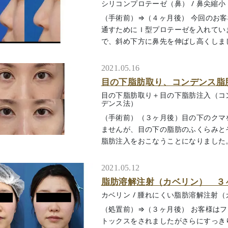
シリコンプロテーゼ（鼻）
/
鼻尖縮小
（手術前）⇒（４ヶ月後） 今回のお
通すためにＩ型プロテーゼを入れてい
で、斜め下方に鼻先を伸ばし高くしました。
2021.05.16
目の下脂肪取り、コンデンス脂
目の下脂肪取り＋目の下脂肪注入（コ
デンス法）
（手術前）（３ヶ月後）目の下のクマ
ませんが、目の下の脂肪のふくらみと
脂肪注入をおこなうことになりました。左
2021.05.12
脂肪溶解注射（カベリン） ３
カベリン
/
腫れにくい脂肪溶解注射（
（処置前）⇒（３ヶ月後） お客様は
トックスをされましたがさらにすっき