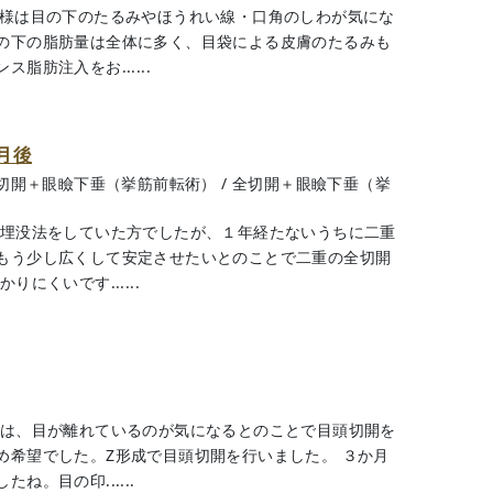
客様は目の下のたるみやほうれい線・口角のしわが気にな
の下の脂肪量は全体に多く、目袋による皮膚のたるみも
肪注入をお......
月後
切開＋眼瞼下垂（挙筋前転術）
/
全切開＋眼瞼下垂（挙
の埋没法をしていた方でしたが、１年経たないうちに二重
もう少し広くして安定させたいとのことで二重の全切開
にくいです......
様は、目が離れているのが気になるとのことで目頭切開を
め希望でした。Z形成で目頭切開を行いました。 ３か月
。目の印......