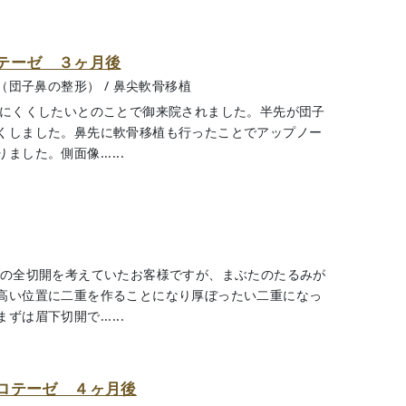
テーゼ ３ヶ月後
（団子鼻の整形）
/
鼻尖軟骨移植
ちにくくしたいとのことで御来院されました。半先が団子
くしました。鼻先に軟骨移植も行ったことでアップノー
た。側面像......
重の全切開を考えていたお客様ですが、まぶたのたるみが
高い位置に二重を作ることになり厚ぼったい二重になっ
眉下切開で......
ロテーゼ ４ヶ月後