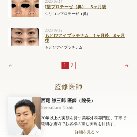
2020.09.14
I型プロテーゼ（鼻） 3ヶ月後
シリコンプロテーゼ（鼻）
2020.09.12
もとびアイプラチナム 1ヶ月後、3ヶ月
後
もとびアイプラチナム
←
→
1
2
監修医師
西尾 謙三郎 医師（院長）
Kenzaburo Nishio
20年以上の実績を持つ美容外科専門医。丁寧で
繊細な施術でお客様の望む実現を目指す。
詳細を見る