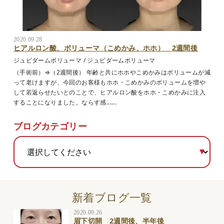
2020.09.28
ヒアルロン酸、ボリューマ（こめかみ、ホホ） 2週間後
ジュビダームボリューマ
/
ジュビダームボリューマ
（手術前）⇒（2週間後） 年齢と共にホホやこめかみはボリュームが減
って老けますが、今回のお客様もホホ・こめかみのボリュームを増や
して若返らせたいとのことで、ヒアルロン酸をホホ・こめかみに注入
することになりました。ならす感......
ブログカテゴリー
新着ブログ一覧
2020.09.26
眉下切開 2週間後、半年後