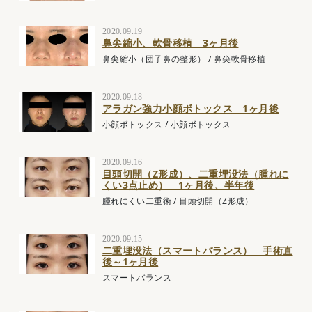
2020.09.19
鼻尖縮小、軟骨移植 3ヶ月後
鼻尖縮小（団子鼻の整形）
/
鼻尖軟骨移植
2020.09.18
アラガン強力小顔ボトックス 1ヶ月後
小顔ボトックス
/
小顔ボトックス
2020.09.16
目頭切開（Z形成）、二重埋没法（腫れに
くい3点止め） 1ヶ月後、半年後
腫れにくい二重術
/
目頭切開（Z形成）
2020.09.15
二重埋没法（スマートバランス） 手術直
後～1ヶ月後
スマートバランス