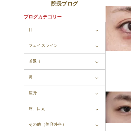
院長ブログ
ブログカテゴリー
目
フェイスライン
若返り
鼻
痩身
唇、口元
その他（美容外科）