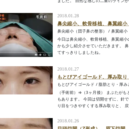
ました。 自然な感じの二重のラインがつき
2018.01.28
鼻尖縮小、軟骨移植、鼻翼縮小
鼻尖縮小（団子鼻の整形）
/
鼻翼縮小
今日は鼻尖縮小、軟骨移植、鼻翼縮小
かも少し紹介させていただきます。 
てすっきりしましたね。
2018.01.27
もとびアイゴールド、厚み取り
もとびアイゴールド
/
脂肪とり・厚み
（手術前）⇒（3ヶ月後） まぶたが
もあります。 今回は切開せずに、針
り目をつきやすくする厚み取りと、 戻りに
2018.01.26
目頭切開（Z形成）、眉下切開