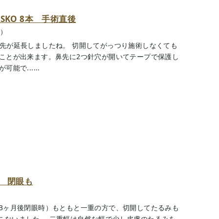
KO 8本 手術直後
O）
鼻先が延長しましたね。 切開してがっつり施術しなくても
すことが出来ます。鼻先に2つ針穴が開いてテープで保護し
で......
後 閉眼も
（3ヶ月後閉眼時）もともと一重の方で、切開してたるみも
こないました。 二重幅は自然な幅で少し皮膚のたるみを