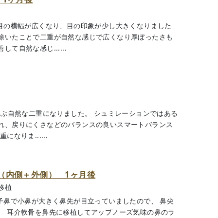
で目の横幅が広くなり、目の印象が少し大きくなりました
除いたことで二重が自然な感じで広くなり厚ぼったさも
自然な感じ......
いぶ自然な二重になりました。 シュミレーションではある
れ、戻りにくさなどのバランスの良いスマートバランス
なりま......
（内側＋外側） 1ヶ月後
移植
子鼻で小鼻が大きく鼻先が目立っていましたので、 鼻尖
、 耳介軟骨を鼻先に移植してアップノーズ気味の鼻のラ