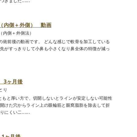
ました......
（内側＋外側） 動画
（内側＋外側法）
の術前後の動画です。 どんな感じで軟骨を加工している
鼻先がすっきりして小鼻も小さくなり鼻全体の特徴が減っ
 3ヶ月後
とり
もともと厚い方で、切開しないとラインが安定しない可能性
で開けた穴からライン上の眼輪筋と眼窩脂肪を除去して折
くい二......
 1ヶ月後