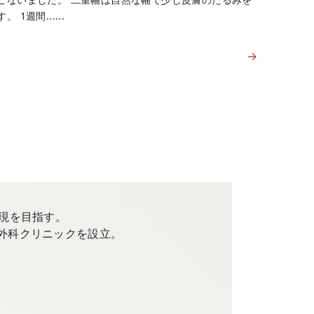
週間......
→
現を目指す。
外科クリニックを設立。