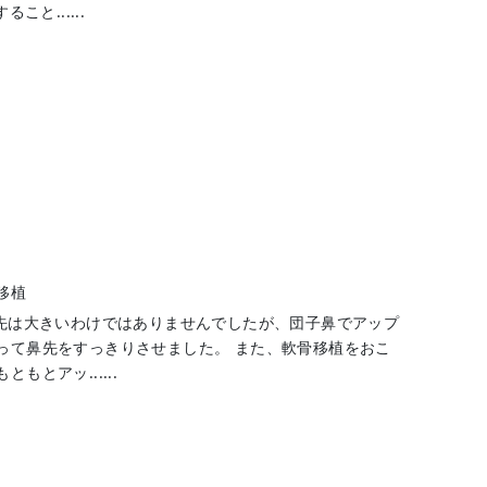
と......
移植
鼻先は大きいわけではありませんでしたが、団子鼻でアップ
って鼻先をすっきりさせました。 また、軟骨移植をおこ
とアッ......