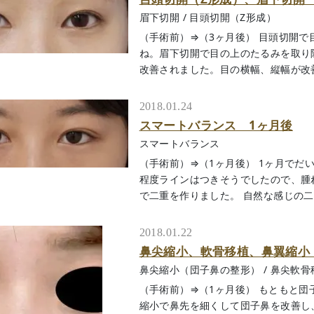
眉下切開
/
目頭切開（Z形成）
（手術前）⇒（3ヶ月後） 目頭切開
ね。眉下切開で目の上のたるみを取り
改善されました。目の横幅、縦幅が改善して
2018.01.24
スマートバランス 1ヶ月後
スマートバランス
（手術前）⇒（1ヶ月後） 1ヶ月でだ
程度ラインはつきそうでしたので、腫
で二重を作りました。 自然な感じの二重に
2018.01.22
鼻尖縮小、軟骨移植、鼻翼縮小
鼻尖縮小（団子鼻の整形）
/
鼻尖軟骨
（手術前）⇒（1ヶ月後） もともと団
縮小で鼻先を細くして団子鼻を改善し