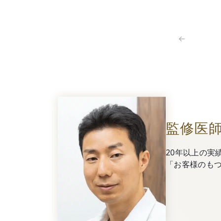
←
監修医
20年以上の実
「お客様のも