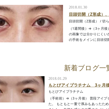
2018.01.30
目頭切開（Z形成）
目頭切開（Z形成）
/
切
（1週間後）⇒（3ヶ月後
の画像では分かりにくい
の手術をメインに目頭切開
新着ブログ一
2018.01.29
もとびアイプラチナム 3ヶ月
もとびアイプラチナム
（手術前）⇒（3ヶ月後） 普段アイ
た。 もともと一重で厚みもあったた