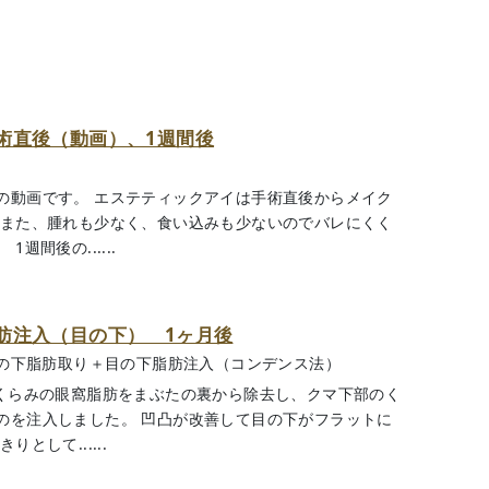
術直後（動画）、1週間後
の動画です。 エステティックアイは手術直後からメイク
 また、腫れも少なく、食い込みも少ないのでバレにくく
間後の......
肪注入（目の下） 1ヶ月後
の下脂肪取り＋目の下脂肪注入（コンデンス法）
ふくらみの眼窩脂肪をまぶたの裏から除去し、クマ下部のく
のを注入しました。 凹凸が改善して目の下がフラットに
として......