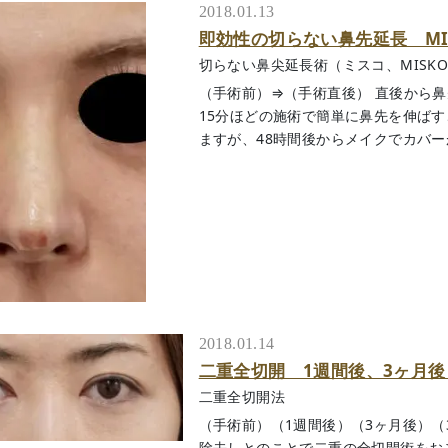
2018.01.13
即効性の切らない鼻先延長 MIS
切らない鼻尖延長術（ミスコ、MISK
（手術前）⇒（手術直後） 直後から
15分ほどの施術で簡単に鼻先を伸ば
ますが、48時間後からメイクでカバーが可能
2018.01.14
二重全切開 1週間後、3ヶ月
二重全切開法
（手術前）（1週間後）（3ヶ月後）
除去しとのことで二重の全切開術をお