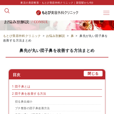
東京の美容整形・もとび美容外科クリニック｜新宿駅から4分
お悩み別解説
/ CONSUL
もとび美容外科クリニック
>
お悩み別解説
>
鼻
>
鼻先が丸い団子鼻を
改善する方法まとめ
鼻先が丸い団子鼻を改善する方法まとめ
[
]
閉じる
目次
1
団子鼻とは
2
団子鼻を改善する方法
切る鼻尖縮小
プチ整形の団子鼻改善方法