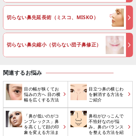
切らない鼻先延長術（ミスコ、MISKO）
切らない鼻尖縮小（切らない団子鼻修正）
関連するお悩み
目の幅が狭くてお
目立つ鼻の横じわ
悩みの方へ 目の横
を解消する方法を
幅を広くする方法
ご紹介
「鼻が低いのがコ
鼻柱がひっこんで
ンプレックス」鼻
不恰好なのが悩
を高くして顔の印
み。鼻のバランス
象を変える方法ま
を整える方法を紹