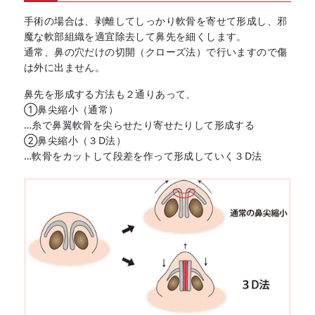
手術の場合は、剥離してしっかり軟骨を寄せて形成し、邪
魔な軟部組織を適宜除去して鼻先を細くします。
通常、鼻の穴だけの切開（クローズ法）で行いますので傷
は外に出ません。
鼻先を形成する方法も２通りあって、
①鼻尖縮小（通常）
…糸で鼻翼軟骨を尖らせたり寄せたりして形成する
②鼻尖縮小（３D法）
…軟骨をカットして段差を作って形成していく３D法