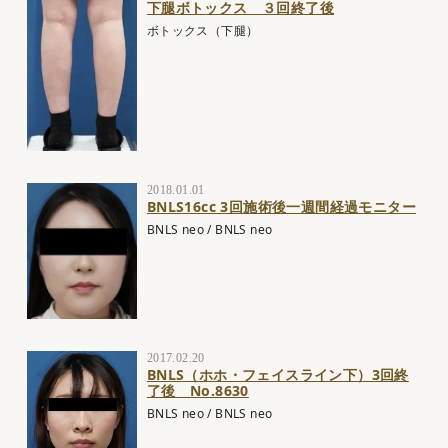
下腿ボトックス ３回終了後
ボトックス（下腿）
2018.01.01
BNLS16cc 3回施術後一週間経過モニター
BNLS neo
/
BNLS neo
2017.02.20
BNLS（ホホ・フェイスライン下）3回終
了後 No.8630
BNLS neo
/
BNLS neo