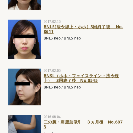
2017.02.16
BNLS(法令線上・ホホ）3回終了後 No.
8611
BNLS neo
/
BNLS neo
2017.02.06
BNSL（ホホ・フェイスライン・法令線
上） 3回終了後 No.8545
BNLS neo
/
BNLS neo
2016.08.04
二の腕・肩脂肪吸引 ３ヵ月後 No.687
3