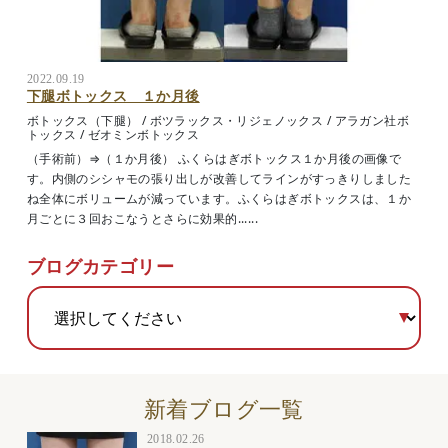
2022.09.19
下腿ボトックス １か月後
ボトックス（下腿）
/
ボツラックス・リジェノックス
/
アラガン社ボ
トックス
/
ゼオミンボトックス
（手術前）⇒（１か月後） ふくらはぎボトックス１か月後の画像で
す。内側のシシャモの張り出しが改善してラインがすっきりしました
ね全体にボリュームが減っています。ふくらはぎボトックスは、１か
月ごとに３回おこなうとさらに効果的......
ブログカテゴリー
新着ブログ一覧
2018.02.26