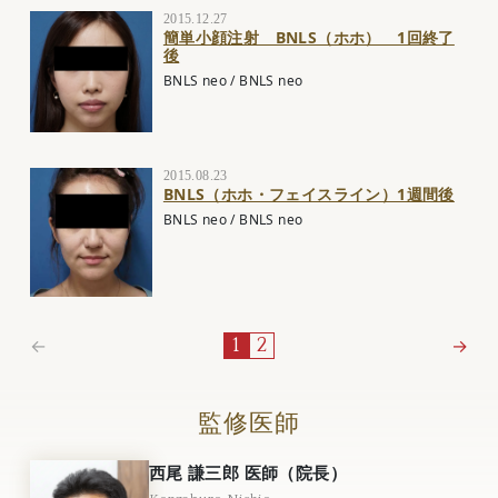
2015.12.27
簡単小顔注射 BNLS（ホホ） 1回終了
後
BNLS neo
/
BNLS neo
2015.08.23
BNLS（ホホ・フェイスライン）1週間後
BNLS neo
/
BNLS neo
←
→
1
2
監修医師
西尾 謙三郎 医師（院長）