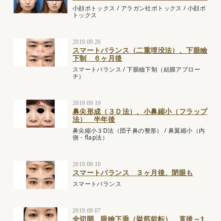
小顔ボトックス
/
アラガン社ボトックス
/
小顔ボ
トックス
2019.09.26
スマートバランス（二重埋没法）、下眼瞼
下制 ６ヶ月後
スマートバランス
/
下眼瞼下制（結膜アプロー
チ）
2019.09.19
鼻尖形成（３Ｄ法）、小鼻縮小（フラップ
法） 半年後
鼻尖縮小３D法（団子鼻の整形）
/
鼻翼縮小（内
側・flap法）
2019.09.10
スマートバランス ３ヶ月後、閉眼も
スマートバランス
2019.09.07
全切開、眼瞼下垂（挙筋前転） 直後～1