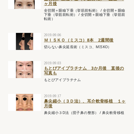
ヶ月後
全切開＋眼瞼下垂（挙筋前転術）
/
全切開＋眼瞼
下垂（挙筋前転術）
/
全切開＋眼瞼下垂（挙筋前
転術）
2019.09.06
ＭＩＳＫＯ（ミスコ）8本 2週間後
切らない鼻尖延長術（ミスコ、MISKO）
2019.09.03
もとびアイプラチナム 3か月後 直後の
写真も
もとびアイプラチナム
2019.09.17
鼻尖縮小（３Ｄ法）、耳介軟骨移植 １ヶ
月後
鼻尖縮小３D法（団子鼻の整形）
/
鼻尖軟骨移植