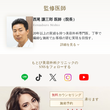
監修医師
西尾 謙三郎 医師（院長）
Kenzaburo Nishio
20年以上の実績を持つ美容外科専門医。丁寧で
繊細な施術でお客様の望む実現を目指す。
詳細を見る
もとび美容外科クリニックの
SNSをフォローする
無料
カウンセリング
承ります
施術予約