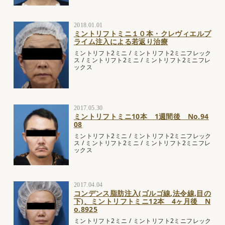
2018.01.01
ミントリフトミニ１０本・クレヴィエルプ
ライム注入による若返り治療
ミントリフト2ミニ
/
ミントリフト2ミニフレック
ス
/
ミントリフト2ミニ
/
ミントリフト2ミニフレ
ックス
2017.05.30
ミントリフトミニ10本 1週間後 No.94
08
ミントリフト2ミニ
/
ミントリフト2ミニフレック
ス
/
ミントリフト2ミニ
/
ミントリフト2ミニフレ
ックス
2017.04.04
コンデンス脂肪注入(ゴルゴ線,法令線,目の
下)、ミントリフトミニ12本 4ヶ月後 N
o.8925
ミントリフト2ミニ
/
ミントリフト2ミニフレック