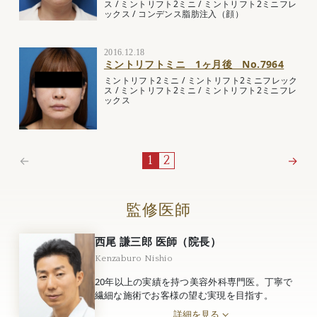
ス
/
ミントリフト2ミニ
/
ミントリフト2ミニフレ
ックス
/
コンデンス脂肪注入（顔）
2016.12.18
ミントリフトミニ 1ヶ月後 No.7964
ミントリフト2ミニ
/
ミントリフト2ミニフレック
ス
/
ミントリフト2ミニ
/
ミントリフト2ミニフレ
ックス
←
→
1
2
監修医師
西尾 謙三郎 医師（院長）
Kenzaburo Nishio
20年以上の実績を持つ美容外科専門医。丁寧で
繊細な施術でお客様の望む実現を目指す。
詳細を見る