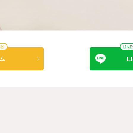
0秒
LI
ム
L