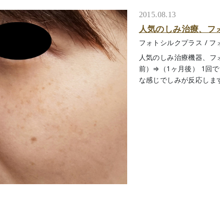
2015.08.13
人気のしみ治療、フ
フォトシルクプラス
/
フ
人気のしみ治療機器、フ
前）⇒（1ヶ月後） 1回
な感じでしみが反応します。