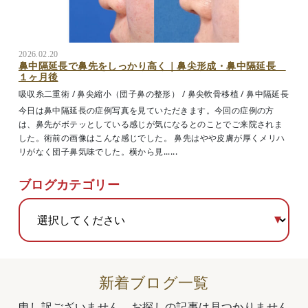
2026.02.20
鼻中隔延長で鼻先をしっかり高く｜鼻尖形成・鼻中隔延長
１ヶ月後
吸収糸二重術
/
鼻尖縮小（団子鼻の整形）
/
鼻尖軟骨移植
/
鼻中隔延長
今日は鼻中隔延長の症例写真を見ていただきます。今回の症例の方
は、鼻先がボテッとしている感じが気になるとのことでご来院されま
した。術前の画像はこんな感じでした。 鼻先はやや皮膚が厚くメリハ
リがなく団子鼻気味でした。横から見......
ブログカテゴリー
新着ブログ一覧
申し訳ございません。お探しの記事は見つかりません