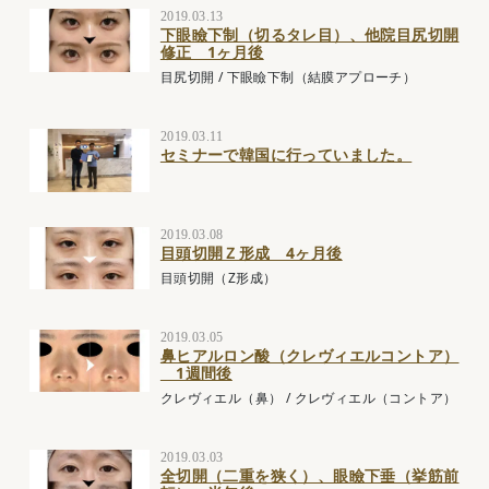
2019.03.13
下眼瞼下制（切るタレ目）、他院目尻切開
修正 1ヶ月後
目尻切開
/
下眼瞼下制（結膜アプローチ）
2019.03.11
セミナーで韓国に行っていました。
2019.03.08
目頭切開Ｚ形成 4ヶ月後
目頭切開（Z形成）
2019.03.05
鼻ヒアルロン酸（クレヴィエルコントア）
1週間後
クレヴィエル（鼻）
/
クレヴィエル（コントア）
2019.03.03
全切開（二重を狭く）、眼瞼下垂（挙筋前