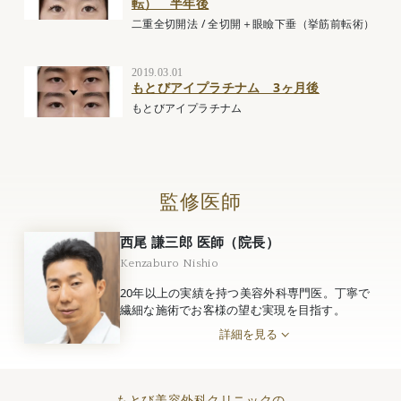
転） 半年後
二重全切開法
/
全切開＋眼瞼下垂（挙筋前転術）
2019.03.01
もとびアイプラチナム 3ヶ月後
もとびアイプラチナム
監修医師
西尾 謙三郎 医師（院長）
Kenzaburo Nishio
20年以上の実績を持つ美容外科専門医。丁寧で
繊細な施術でお客様の望む実現を目指す。
詳細を見る
もとび美容外科クリニックの