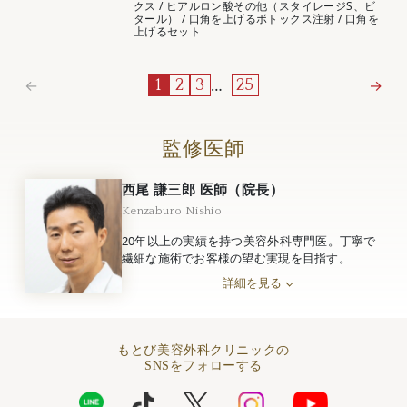
クス
/
ヒアルロン酸その他（スタイレージS、ビ
タール）
/
口角を上げるボトックス注射
/
口角を
上げるセット
←
…
→
1
2
3
25
監修医師
西尾 謙三郎 医師（院長）
Kenzaburo Nishio
20年以上の実績を持つ美容外科専門医。丁寧で
繊細な施術でお客様の望む実現を目指す。
詳細を見る
もとび美容外科クリニックの
SNSをフォローする