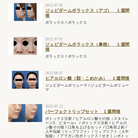
2022.07.02
ジュビダームボラックス（アゴ） １週間
後
ボラックス
/
ボラックス
2022.07.01
ジュビダームボラックス（鼻根） １週間
後
ボラックス
/
ボラックス
2022.06.07
ヒアルロン酸（額・こめかみ） １週間後
ジュビダームボリューマ
/
ジュビダームボリュー
マ
2022.05.12
パーフェクトリップセット １週間後
ボトックス注射
/
ヒアルロン酸その他（スタイレ
ージS、ビタール）
/
ボトックス注射
/
ヒアルロ
ン酸その他
/
口角を上げるセット
/
口角挙上術
/
人中短縮（リップリフト）
/
リップリフト（人中
短縮）
/
アラガン社ボトックス
/
ゼオミンボトッ