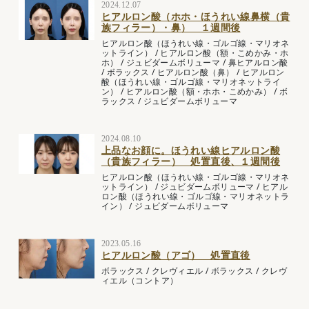
2024.12.07
ヒアルロン酸（ホホ・ほうれい線鼻横（貴
族フィラー）・鼻） １週間後
ヒアルロン酸（ほうれい線・ゴルゴ線・マリオネ
ットライン）
/
ヒアルロン酸（額・こめかみ・ホ
ホ）
/
ジュビダームボリューマ
/
鼻ヒアルロン酸
/
ボラックス
/
ヒアルロン酸（鼻）
/
ヒアルロン
酸（ほうれい線・ゴルゴ線・マリオネットライ
ン）
/
ヒアルロン酸（額・ホホ・こめかみ）
/
ボ
ラックス
/
ジュビダームボリューマ
2024.08.10
上品なお顔に。ほうれい線ヒアルロン酸
（貴族フィラー） 処置直後、１週間後
ヒアルロン酸（ほうれい線・ゴルゴ線・マリオネ
ットライン）
/
ジュビダームボリューマ
/
ヒアル
ロン酸（ほうれい線・ゴルゴ線・マリオネットラ
イン）
/
ジュビダームボリューマ
2023.05.16
ヒアルロン酸（アゴ） 処置直後
ボラックス
/
クレヴィエル
/
ボラックス
/
クレヴ
ィエル（コントア）