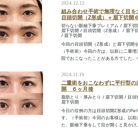
2024.12.12
組み合わせ手術で無理なく目を
目頭切開（Z形成）＋眉下切開
切らない眼瞼下垂プレミアム
/
眉下切
眉下切開
/
目頭切開（Z形成）
/
眉下
/
眉下切開
今回の目頭切開（Z形成）と眉下切開
（手術前）今回の方は、以前に二重埋
院でおこなったことがある方でした。今回は
2024.11.19
二重術をおこなわずに平行型の広
開 ６ヶ月後
脂肪とり・厚みとり
/
眉下切開
/
目頭
眉下切開
今日の症例の方は目頭切開Z形成のPa
す。（手術前）今回のお客様は、以前
た。眼瞼下垂をして目が開くと見かけ上二重