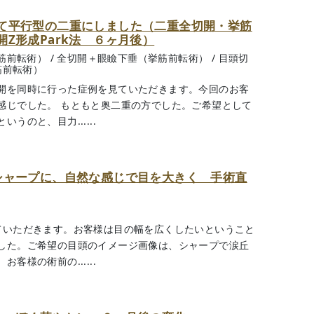
て平行型の二重にしました（二重全切開・挙筋
Z形成Park法 ６ヶ月後）
筋前転術）
/
全切開＋眼瞼下垂（挙筋前転術）
/
目頭切
筋前転術）
開を同時に行った症例を見ていただきます。今回のお客
感じでした。 もともと奥二重の方でした。ご希望として
のと、目力......
シャープに、自然な感じで目を大きく 手術直
ていただきます。お客様は目の幅を広くしたいということ
した。ご希望の目頭のイメージ画像は、シャープで涙丘
様の術前の......