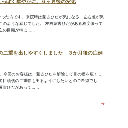
人っぽく華やかに。６ヶ月後の変化
なった方です。来院時は蒙古ひだが気になる、左右差が気
このような感じでした。 左右蒙古ひだがある程度張って
頭が特に......
側の二重を出しやすくしました ３か月後の症例
す。今回のお客様は、蒙古ひだを解除して目の幅を広くし
て目頭側の二重幅も出るようにしたいとのご希望でし
だがあって......
→