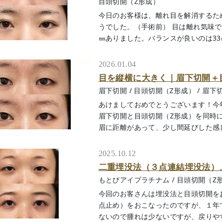
目頭切開（Z形成）
今日のお客様は、離れ目を解消するた
うでした。（手術前） 目は離れ気味で
㎜ありました。バランスが良いのは33㎜く
2026.01.04
目を縦横に大きく｜眉下切開＋
眉下切開
/
目頭切開（Z形成）
/
眉下
あけましておめでとうございます！今
眉下切開と目頭切開（Z形成）を同時
眉に距離があって、少し間延びした感じに見
2025.10.12
二重埋没法（３点連結埋没法）
もとびアイプラチナム
/
目頭切開（Z
今回のお客さんは埋没法と目頭切開を
点止め）をおこなったのですが、１年
ないので腫れは少ないですが、戻りやすい