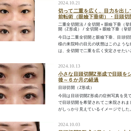
2024.10.21
切って二重を広く、目力を出し
前転術（眼瞼下垂術）・目頭切開
二重全切開法
/
全切開＋眼瞼下垂（挙
開（Z形成）
/
全切開＋眼瞼下垂（挙
今日は二重全切開と眼瞼下垂、目頭切
様の来院時の目元の状態はこのような
は、全切開で二重を広く安定させたいという
2024.10.13
小さな目頭切開Z形成で目頭を
後～６か月の経過
目頭切開（Z形成）
今回は目頭切開Z形成の症例写真を見
で目頭切開を希望されてご来院されま
がしっかり見えているイメージでした。お客
2024.10.03