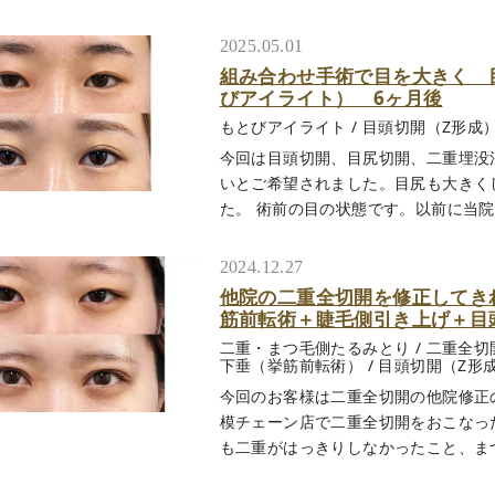
2025.05.01
組み合わせ手術で目を大きく 
びアイライト） 6ヶ月後
もとびアイライト
/
目頭切開（Z形成
今回は目頭切開、目尻切開、二重埋没
いとご希望されました。目尻も大きく
た。 術前の目の状態です。以前に当院で二
2024.12.27
他院の二重全切開を修正してき
筋前転術＋睫毛側引き上げ＋目頭
二重・まつ毛側たるみとり
/
二重全切
下垂（挙筋前転術）
/
目頭切開（Z形
今回のお客様は二重全切開の他院修正
模チェーン店で二重全切開をおこなっ
も二重がはっきりしなかったこと、まつ毛