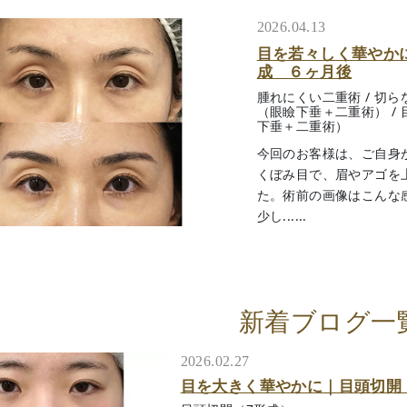
2026.04.13
目を若々しく華やか
成 ６ヶ月後
腫れにくい二重術
/
切ら
（眼瞼下垂＋二重術）
/
下垂＋二重術）
今回のお客様は、ご自身
くぼみ目で、眉やアゴを
た。術前の画像はこんな
少し......
新着ブログ一
2026.02.27
目を大きく華やかに｜目頭切開