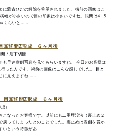
めに蒙古ひだの解除を希望されました。術前の画像はこ
横幅が小さいので目の印象は小さいですね。眼間は41.5
らいと......
目頭切開Z形成 ６ヶ月後
切開
/
眉下切開
年も早速症例写真を見てもらいますね。 今日のお客様は
に行った方です。術前の画像はこんな感じでした。 目と
えますね......
、目頭切開Z形成 ６ヶ月後
形成）
おこなったお客様です。以前にも二重埋没法（裏止め２
で戻ってしまったとのことでした。裏止めは表側を貫か
という特徴があ......