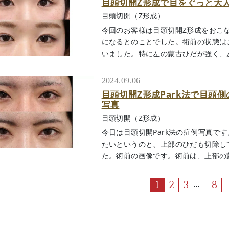
目頭切開Z形成で目をぐっと大
目頭切開（Z形成）
今回のお客様は目頭切開Z形成をおこ
になるとのことでした。術前の状態は
いました。特に左の蒙古ひだが強く、左の目
2024.09.06
目頭切開Z形成Park法で目頭
写真
目頭切開（Z形成）
今日は目頭切開Park法の症例写真で
たいというのと、上部のひだも切除し
た。術前の画像です。術前は、上部の蒙古ひ
…
1
2
3
8