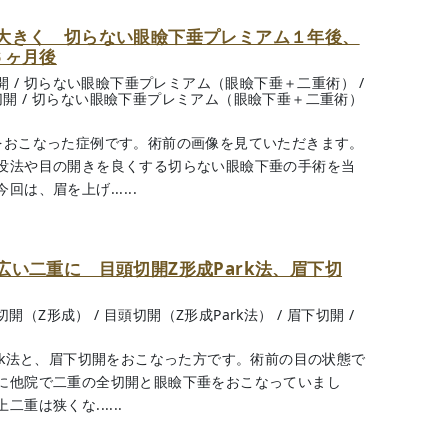
大きく 切らない眼瞼下垂プレミアム１年後、
６ヶ月後
開
/
切らない眼瞼下垂プレミアム（眼瞼下垂＋二重術）
/
切開
/
切らない眼瞼下垂プレミアム（眼瞼下垂＋二重術）
をおこなった症例です。術前の画像を見ていただきます。
没法や目の開きを良くする切らない眼瞼下垂の手術を当
、眉を上げ......
い二重に 目頭切開Z形成Park法、眉下切
切開（Z形成）
/
目頭切開（Z形成Park法）
/
眉下切開
/
rk法と、眉下切開をおこなった方です。術前の目の状態で
に他院で二重の全切開と眼瞼下垂をおこなっていまし
は狭くな......