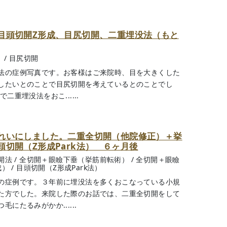
目頭切開Z形成、目尻切開、二重埋没法（もと
）
/
目尻切開
法の症例写真です。お客様はご来院時、目を大きくした
したいとのことで目尻切開を考えているとのことでし
重埋没法をおこ......
れいにしました。二重全切開（他院修正）＋挙
切開（Z形成Park法） ６ヶ月後
開法
/
全切開＋眼瞼下垂（挙筋前転術）
/
全切開＋眼瞼
成）
/
目頭切開（Z形成Park法）
の症例です。３年前に埋没法を多くおこなっている小規
た方でした。来院した際のお話では、二重全切開をして
にたるみがかか......