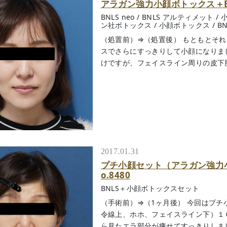
アラガン強力小顔ボトックス＋BNL
BNLS neo
/
BNLS アルティメット
/
ン社ボトックス
/
小顔ボトックス
/
B
（処置前）⇒（処置後） もともとそ
スでさらにすっきりして小顔になりまし
けですが、フェイスライン周りの皮下脂肪や
2017.01.31
プチ小顔セット（アラガン強力小
o.8480
BNLS＋小顔ボトックスセット
（手術前）⇒（1ヶ月後） 今回はプチ
令線上、ホホ、フェイスライン下）１
ら見たエラ部分が痩せてすっきりしましたね