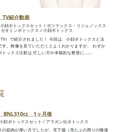
 TV紹介動画
S＋小顔ボトックスセット
/
ボツラックス・リジェノックス
/
ゼオミンボトックス
/
小顔ボトックス
ryTV）で紹介されました！ 今回は、小顔ボトックスと法
です。映像を見ていただくとよくわかりますが、 わずか
ックス注射は 忙しい方や本格的な整形に......
覧
NLS10cc 1ヶ月後
＋小顔ボトックスセット
/
アラガン社ボトックス
エラの筋肉が厚い方でしたが、耳下腺（耳たぶの周りの唾液