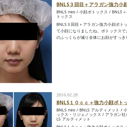
BNLS３回目＋アラガン強力小
BNLS neo
/
小顔ボトックス
/
BNLS
トックス
BNLS３回目＋アラガン強力小顔ボト
て小顔になりましたね。ボトックスで
のふっくらが減り全体にお顔がすっきりしま
2016.02.28
BNLS１０ｃｃ＋強力小顔ボト
BNLS neo
/
BNLS アルティメット
/
ックス・リジェノックス
/
アラガン社
LS アルティメット
BNLS１０ｃｃ＋強力小顔ボトックス