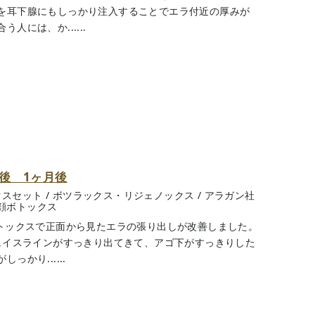
を耳下腺にもしっかり注入することでエラ付近の厚みが
には、か......
ス後 1ヶ月後
クスセット
/
ボツラックス・リジェノックス
/
アラガン社
顔ボトックス
ボトックスで正面から見たエラの張り出しが改善しました。
フェイスラインがすっきり出てきて、アゴ下がすっきりした
かり......