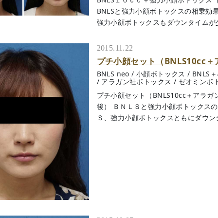
BNLSと強力小顔ボトックスの相乗効
強力小顔ボトックスもダウンタイムが少な.
2015.11.22
プチ小顔セット（BNLS10c
BNLS neo
/
小顔ボトックス
/
BNLS
/
アラガン社ボトックス
/
ゼオミンボ
プチ小顔セット（BNLS10cc＋アラ
後） ＢＮＬＳと強力小顔ボトックス
Ｓ、強力小顔ボトックスともにダウンタイム