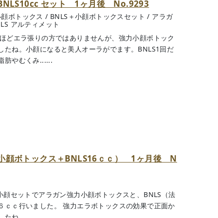
S10cc セット 1ヶ月後 No.9293
小顔ボトックス
/
BNLS＋小顔ボトックスセット
/
アラガ
NLS アルティメット
れほどエラ張りの方ではありませんが、強力小顔ボトック
たね。小顔になると美人オーラがでます。BNLS1回だ
むくみ......
顔ボトックス＋BNLS16ｃｃ） 1ヶ月後 N
小顔セットでアラガン強力小顔ボトックスと、BNLS（法
６ｃｃ行いました。 強力エラボトックスの効果で正面か
。 ......