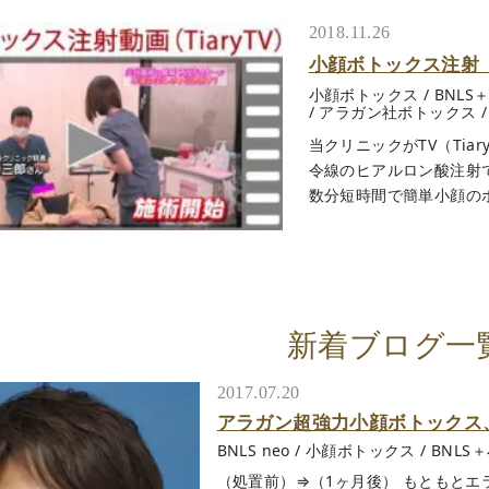
2018.11.26
小顔ボトックス注射
小顔ボトックス
/
BNL
/
アラガン社ボトックス
当クリニックがTV（Tia
令線のヒアルロン酸注射
数分短時間で簡単小顔のボト
新着ブログ一
2017.07.20
アラガン超強力小顔ボトックス、B
BNLS neo
/
小顔ボトックス
/
BNLS
（処置前）⇒（1ヶ月後） もともと