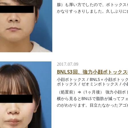
腺）も厚い方でしたので、ボトックス
かなりすっきりしました。久しぶりに合う人
2017.07.09
BNLS3回、強力小顔ボトック
小顔ボトックス
/
BNLS＋小顔ボトッ
ボトックス
/
ゼオミンボトックス
/
小
（処置前）⇒（1ヶ月後） 強力小顔
横から見るとBNLSで脂肪が減って
のがわかります。目立たなかったアゴがしっ