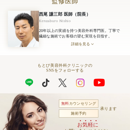
監修医師
西尾 謙三郎 医師（院長）
Kenzaburo Nishio
20年以上の実績を持つ美容外科専門医。丁寧で
繊細な施術でお客様の望む実現を目指す。
詳細を見る
もとび美容外科クリニックの
SNSをフォローする
無料
カウンセリング
承ります
施術予約
お気軽に