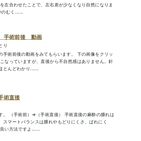
ンを左合わせたことで、左右差が少なくなり自然になりま
く......
 手術前後 動画
とり
の手術前後の動画をみてもらいます。 下の画像をクリッ
おこなっていますが、直後から不自然感はありません。針
どわかり......
手術直後
す。 （手術前）⇒（手術直後） 手術直後の麻酔の腫れは
。スマートバランスは腫れやもどりにくさ、ばれにく
方法ですよ......