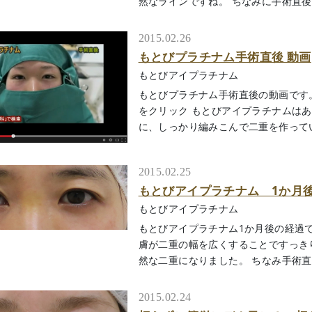
然なラインですね。 ちなみに手術直後の画像
2015.02.26
もとびプラチナム手術直後 動画
もとびアイプラチナム
もとびプラチナム手術直後の動画です
をクリック もとびアイプラチナムは
に、しっかり編みこんで二重を作っています
2015.02.25
もとびアイプラチナム 1か月後 N
もとびアイプラチナム
もとびアイプラチナム1か月後の経過で
膚が二重の幅を広くすることですっき
然な二重になりました。 ちなみ手術直後は
2015.02.24