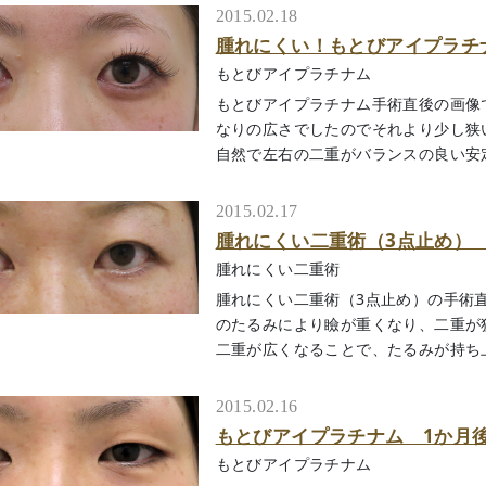
2015.02.18
腫れにくい！もとびアイプラチ
もとびアイプラチナム
もとびアイプラチナム手術直後の画像
なりの広さでしたのでそれより少し狭
自然で左右の二重がバランスの良い安定した
2015.02.17
腫れにくい二重術（3点止め）
腫れにくい二重術
腫れにくい二重術（3点止め）の手術直
のたるみにより瞼が重くなり、二重が
二重が広くなることで、たるみが持ち上がっ
2015.02.16
もとびアイプラチナム 1か月後 N
もとびアイプラチナム