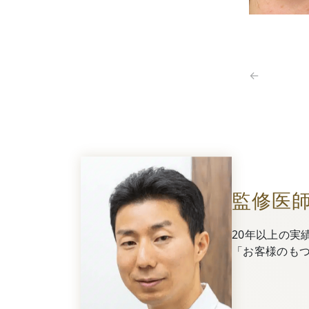
←
監修医
20年以上の実
「お客様のも