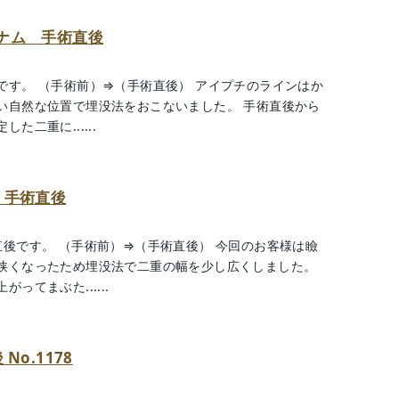
ナム 手術直後
です。 （手術前）⇒（手術直後） アイプチのラインはか
い自然な位置で埋没法をおこないました。 手術直後から
二重に......
 手術直後
後です。 （手術前）⇒（手術直後） 今回のお客様は瞼
狭くなったため埋没法で二重の幅を少し広くしました。
てまぶた......
o.1178