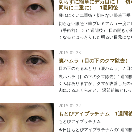
切らずに簡単にデカ目に！ 切
同時に二重に） 1週間後
腫れにくい二重術
/
切らない眼瞼下垂
切らない眼瞼下垂プレミアム（一度に
（手術前）⇒（1週間後） 目の開き
くなるとはっきりした明るい目元になります
2015.02.23
裏ハムラ（目の下のクマ除去）
目の下のたるみとり（裏ハムラ）
/
目
裏ハムラ（目の下のクマ除去）1週間後
くみはありますが、クマが改善したの
肉によるふくらみと、 深部組織としっかり
2015.02.22
もとびアイプラチナム 1週間後 N
もとびアイプラチナム
今日はもとびアイプラチナムの1週間後