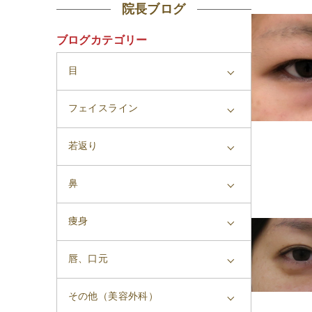
院長ブログ
ブログカテゴリー
目
フェイスライン
若返り
鼻
痩身
唇、口元
その他（美容外科）