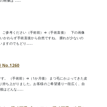
は ......
。ご参考ください（手術前）⇒（手術直後） 下の画像
あいかわらず手術直後から自然ですね。 腫れが少ないの
のでもどり......
o.1260
す。 （手術前）⇒（1か月後） まつ毛にかぶってきた皮
り持ち上がりました。お客様のご希望通り一段広く、自
どんな......