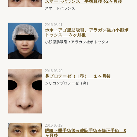
スマートバランス 手術直後⇒2ヶ月後
スマートバランス
2016.03.21
ホホ・アゴ脂肪吸引、アラガン強力小顔ボ
トックス ３ヶ月後
小顔脂肪吸引
/
アラガン社ボトックス
2016.03.20
鼻プロテーゼ（Ｉ型） １ヶ月後
シリコンプロテーゼ（鼻）
2016.03.19
眼瞼下垂手術後⇒他院手術⇒修正手術 3
ヶ月後