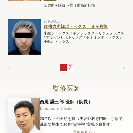
全切開＋眼瞼下垂（挙筋前転術）
2016.03.18
超強力小顔ボトックス ３ヶ月後
小顔ボトックス
/
ボツラックス・リジェノックス
/
アラガン社ボトックス
/
ゼオミンボトックス
/
小顔ボトックス
←
→
1
2
監修医師
西尾 謙三郎 医師（院長）
Kenzaburo Nishio
20年以上の実績を持つ美容外科専門医。丁寧で
繊細な施術でお客様の望む実現を目指す。
詳細を見る