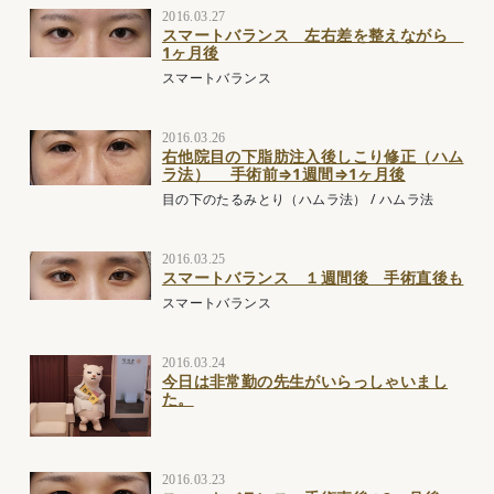
2016.03.27
スマートバランス 左右差を整えながら
1ヶ月後
スマートバランス
2016.03.26
右他院目の下脂肪注入後しこり修正（ハム
ラ法） 手術前⇒1週間⇒1ヶ月後
目の下のたるみとり（ハムラ法）
/
ハムラ法
2016.03.25
スマートバランス １週間後 手術直後も
スマートバランス
2016.03.24
今日は非常勤の先生がいらっしゃいまし
た。
2016.03.23